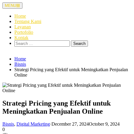
Skip
MENU
to
content
Home
Tentang Kami
Layanan
Portofolio
Kontak
Search
for:
Home
Bisnis
Strategi Pricing yang Efektif untuk Meningkatkan Penjualan
Online
Strategi Pricing yang Efektif untuk
Meningkatkan Penjualan Online
Bisnis
,
Digital Marketing
·
December 27, 2024
October 9, 2024
0