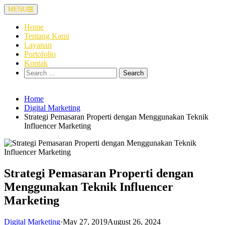
Skip
MENU
to
content
Home
Tentang Kami
Layanan
Portofolio
Kontak
Search
for:
Home
Digital Marketing
Strategi Pemasaran Properti dengan Menggunakan Teknik
Influencer Marketing
Strategi Pemasaran Properti dengan
Menggunakan Teknik Influencer
Marketing
Digital Marketing
·
May 27, 2019
August 26, 2024