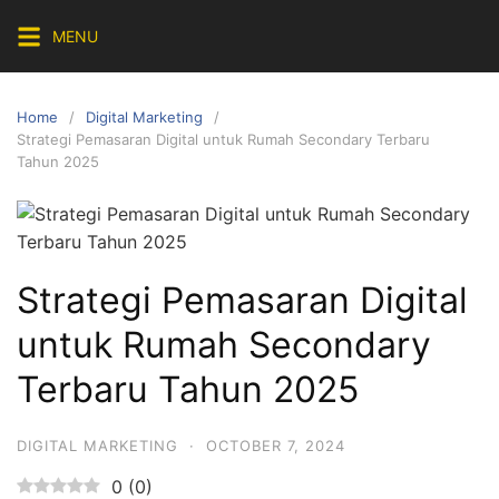
Skip
MENU
to
content
Home
Digital Marketing
Strategi Pemasaran Digital untuk Rumah Secondary Terbaru
Tahun 2025
Strategi Pemasaran Digital
untuk Rumah Secondary
Terbaru Tahun 2025
DIGITAL MARKETING
·
OCTOBER 7, 2024
0
(
0
)