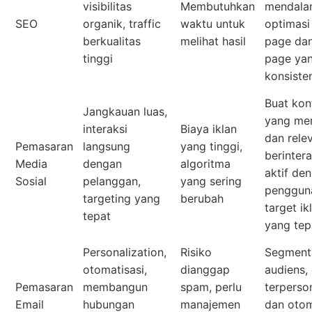
visibilitas
Membutuhkan
mendala
SEO
organik, traffic
waktu untuk
optimasi
berkualitas
melihat hasil
page dan
tinggi
page ya
konsiste
Buat kon
Jangkauan luas,
yang men
interaksi
Biaya iklan
dan rele
Pemasaran
langsung
yang tinggi,
berintera
Media
dengan
algoritma
aktif de
Sosial
pelanggan,
yang sering
penggun
targeting yang
berubah
target ik
tepat
yang tep
Personalization,
Risiko
Segment
otomatisasi,
dianggap
audiens,
Pemasaran
membangun
spam, perlu
terperson
Email
hubungan
manajemen
dan otom