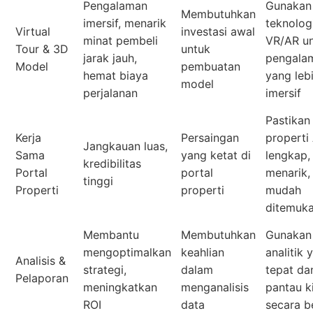
Pengalaman
Gunakan
Membutuhkan
imersif, menarik
teknolog
Virtual
investasi awal
minat pembeli
VR/AR u
Tour & 3D
untuk
jarak jauh,
pengala
Model
pembuatan
hemat biaya
yang leb
model
perjalanan
imersif
Pastikan 
Kerja
Persaingan
properti
Jangkauan luas,
Sama
yang ketat di
lengkap,
kredibilitas
Portal
portal
menarik,
tinggi
Properti
properti
mudah
ditemuk
Membantu
Membutuhkan
Gunakan 
mengoptimalkan
keahlian
analitik 
Analisis &
strategi,
dalam
tepat da
Pelaporan
meningkatkan
menganalisis
pantau k
ROI
data
secara b