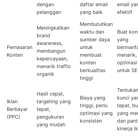
dengan
daftar email
email ya
pelanggan
yang baik
efektif
Membutuhkan
Meningkatkan
waktu dan
Buat kon
brand
sumber daya
yang
awareness,
Pemasaran
untuk
bermanf
membangun
Konten
membuat
menarik,
kepercayaan,
konten
optimasi
menarik traffic
berkualitas
untuk S
organik
tinggi
Tentukan
Hasil cepat,
Biaya yang
kunci ya
Iklan
targeting yang
tinggi, perlu
tepat, bu
Berbayar
tepat,
optimasi yang
yang men
(PPC)
pengukuran
konsisten
dan pant
yang mudah
kinerja i