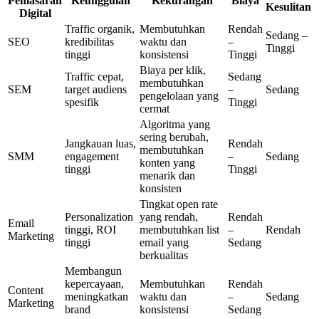
Pemasaran
Keunggulan
Kekurangan
Biaya
Kesulitan
Digital
Traffic organik,
Membutuhkan
Rendah
Sedang –
SEO
kredibilitas
waktu dan
–
Tinggi
tinggi
konsistensi
Tinggi
Biaya per klik,
Traffic cepat,
Sedang
membutuhkan
SEM
target audiens
–
Sedang
pengelolaan yang
spesifik
Tinggi
cermat
Algoritma yang
sering berubah,
Jangkauan luas,
Rendah
membutuhkan
SMM
engagement
–
Sedang
konten yang
tinggi
Tinggi
menarik dan
konsisten
Tingkat open rate
Personalization
yang rendah,
Rendah
Email
tinggi, ROI
membutuhkan list
–
Rendah
Marketing
tinggi
email yang
Sedang
berkualitas
Membangun
kepercayaan,
Membutuhkan
Rendah
Content
meningkatkan
waktu dan
–
Sedang
Marketing
brand
konsistensi
Sedang