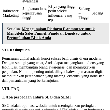
awareness
Biaya yang tinggi,
Jangkauan luas,
Sedang
Influencer
perlu seleksi
kepercayaan
–
Sedang
Marketing
influencer yang
tinggi
Tinggi
tepat
See also
Menggunakan Platform E-commerce untuk
Mengelola Sales Funnel: Panduan Lengkap untuk
Pertumbuhan Bisnis Anda
VII. Kesimpulan
Pemasaran digital adalah kunci sukses bagi bisnis di era modern.
Dengan strategi yang tepat, Anda dapat menjangkau audiens yang
lebih luas, membangun brand awareness, dan meningkatkan
penjualan. Namun, penting untuk diingat bahwa pemasaran digital
membutuhkan perencanaan yang matang, eksekusi yang konsisten,
dan pemantauan yang berkelanjutan.
VIII. FAQ
1. Apa perbedaan antara SEO dan SEM?
SEO adalah optimasi website untuk meningkatkan peringkat
organik di mesin pencari, sedangkan SEM adalah iklan berbayar di