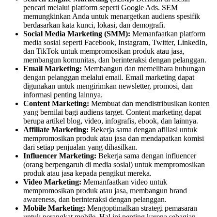
pencari melalui platform seperti Google Ads. SEM
memungkinkan Anda untuk menargetkan audiens spesifik
berdasarkan kata kunci, lokasi, dan demografi.
Social Media Marketing (SMM):
Memanfaatkan platform
media sosial seperti Facebook, Instagram, Twitter, LinkedIn,
dan TikTok untuk mempromosikan produk atau jasa,
membangun komunitas, dan berinteraksi dengan pelanggan.
Email Marketing:
Membangun dan memelihara hubungan
dengan pelanggan melalui email. Email marketing dapat
digunakan untuk mengirimkan newsletter, promosi, dan
informasi penting lainnya.
Content Marketing:
Membuat dan mendistribusikan konten
yang bernilai bagi audiens target. Content marketing dapat
berupa artikel blog, video, infografis, ebook, dan lainnya.
Affiliate Marketing:
Bekerja sama dengan afiliasi untuk
mempromosikan produk atau jasa dan mendapatkan komisi
dari setiap penjualan yang dihasilkan.
Influencer Marketing:
Bekerja sama dengan influencer
(orang berpengaruh di media sosial) untuk mempromosikan
produk atau jasa kepada pengikut mereka.
Video Marketing:
Memanfaatkan video untuk
mempromosikan produk atau jasa, membangun brand
awareness, dan berinteraksi dengan pelanggan.
Mobile Marketing:
Mengoptimalkan strategi pemasaran
untuk perangkat mobile. Hal ini penting karena sebagian