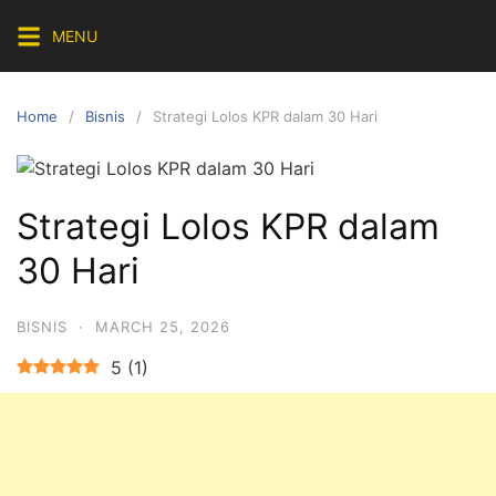
Skip
MENU
to
content
Home
Bisnis
Strategi Lolos KPR dalam 30 Hari
Strategi Lolos KPR dalam
30 Hari
BISNIS
·
MARCH 25, 2026
5
(
1
)