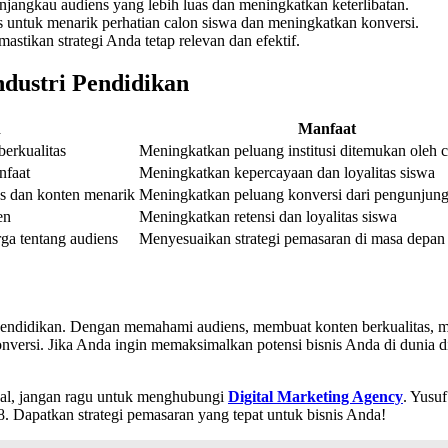
njangkau audiens yang lebih luas dan meningkatkan keterlibatan.
untuk menarik perhatian calon siswa dan meningkatkan konversi.
astikan strategi Anda tetap relevan dan efektif.
ndustri Pendidikan
n
Manfaat
erkualitas
Meningkatkan peluang institusi ditemukan oleh 
nfaat
Meningkatkan kepercayaan dan loyalitas siswa
 dan konten menarik
Meningkatkan peluang konversi dari pengunjun
en
Meningkatkan retensi dan loyalitas siswa
ga tentang audiens
Menyesuaikan strategi pemasaran di masa depan
ri pendidikan. Dengan memahami audiens, membuat konten berkualitas, 
nversi. Jika Anda ingin memaksimalkan potensi bisnis Anda di dunia di
nal, jangan ragu untuk menghubungi
Digital Marketing Agency
. Yusuf
. Dapatkan strategi pemasaran yang tepat untuk bisnis Anda!