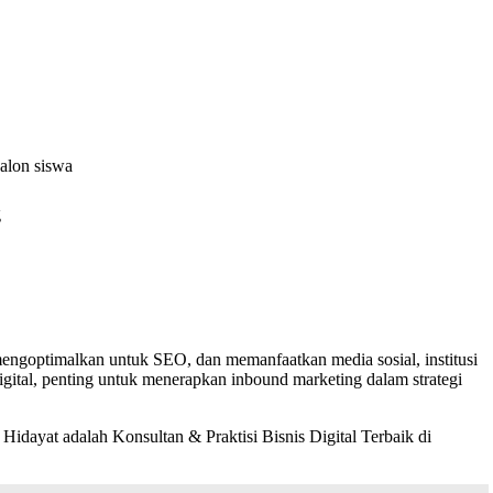
calon siswa
g
mengoptimalkan untuk SEO, dan memanfaatkan media sosial, institusi
gital, penting untuk menerapkan inbound marketing dalam strategi
 Hidayat adalah Konsultan & Praktisi Bisnis Digital Terbaik di