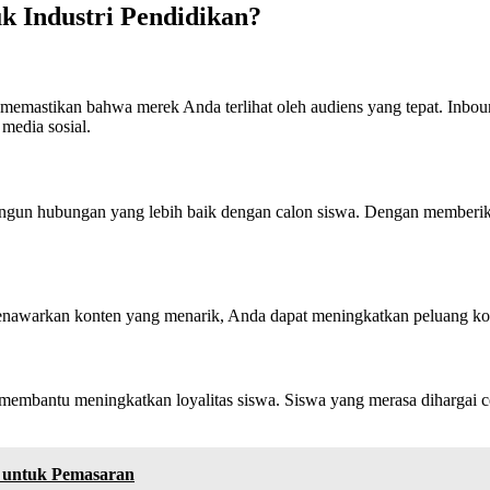
k Industri Pendidikan?
k memastikan bahwa merek Anda terlihat oleh audiens yang tepat. In
media sosial.
ngun hubungan yang lebih baik dengan calon siswa. Dengan memberi
awarkan konten yang menarik, Anda dapat meningkatkan peluang konve
membantu meningkatkan loyalitas siswa. Siswa yang merasa dihargai c
a untuk Pemasaran