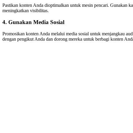
Pastikan konten Anda dioptimalkan untuk mesin pencari. Gunakan kat
meningkatkan visibilitas.
4. Gunakan Media Sosial
Promosikan konten Anda melalui media sosial untuk menjangkau audie
dengan pengikut Anda dan dorong mereka untuk berbagi konten And