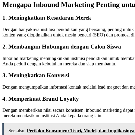
Mengapa Inbound Marketing Penting untu
1. Meningkatkan Kesadaran Merek
Dengan banyaknya institusi pendidikan yang bersaing, penting untu
konten yang dioptimalkan untuk mesin pencari (SEO) dan promosi di 
2. Membangun Hubungan dengan Calon Siswa
Inbound marketing memungkinkan institusi pendidikan untuk memba
Anda peduli dengan kebutuhan mereka dan siap membantu.
3. Meningkatkan Konversi
Dengan mengumpulkan informasi kontak melalui lead magnet dan men
4. Memperkuat Brand Loyalty
Dengan memberikan nilai secara konsisten, inbound marketing dapat 
merekomendasikan institusi Anda kepada orang lain.
See also
Perilaku Konsumen: Teori, Model, dan Implikasiny