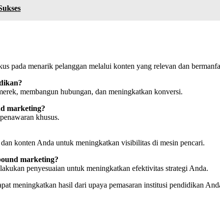
Sukses
kus pada menarik pelanggan melalui konten yang relevan dan bermanfa
idikan?
merek, membangun hubungan, dan meningkatkan konversi.
nd marketing?
an penawaran khusus.
 dan konten Anda untuk meningkatkan visibilitas di mesin pencari.
nbound marketing?
 lakukan penyesuaian untuk meningkatkan efektivitas strategi Anda.
apat meningkatkan hasil dari upaya pemasaran institusi pendidikan 