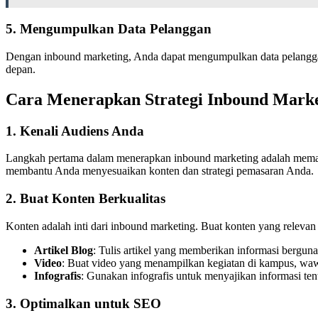
5. Mengumpulkan Data Pelanggan
Dengan inbound marketing, Anda dapat mengumpulkan data pelanggan 
depan.
Cara Menerapkan Strategi Inbound Market
1. Kenali Audiens Anda
Langkah pertama dalam menerapkan inbound marketing adalah memaha
membantu Anda menyesuaikan konten dan strategi pemasaran Anda.
2. Buat Konten Berkualitas
Konten adalah inti dari inbound marketing. Buat konten yang releva
Artikel Blog
: Tulis artikel yang memberikan informasi berguna 
Video
: Buat video yang menampilkan kegiatan di kampus, wawa
Infografis
: Gunakan infografis untuk menyajikan informasi ten
3. Optimalkan untuk SEO