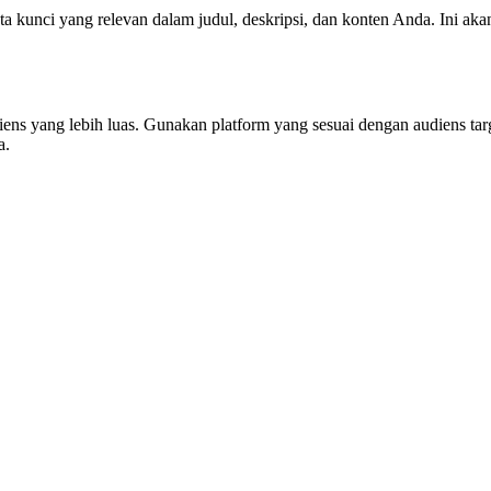
a kunci yang relevan dalam judul, deskripsi, dan konten Anda. Ini a
ns yang lebih luas. Gunakan platform yang sesuai dengan audiens targe
a.