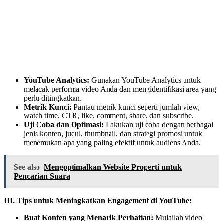
YouTube Analytics:
Gunakan YouTube Analytics untuk
melacak performa video Anda dan mengidentifikasi area yang
perlu ditingkatkan.
Metrik Kunci:
Pantau metrik kunci seperti jumlah view,
watch time, CTR, like, comment, share, dan subscribe.
Uji Coba dan Optimasi:
Lakukan uji coba dengan berbagai
jenis konten, judul, thumbnail, dan strategi promosi untuk
menemukan apa yang paling efektif untuk audiens Anda.
See also
Mengoptimalkan Website Properti untuk
Pencarian Suara
III. Tips untuk Meningkatkan Engagement di YouTube:
Buat Konten yang Menarik Perhatian:
Mulailah video