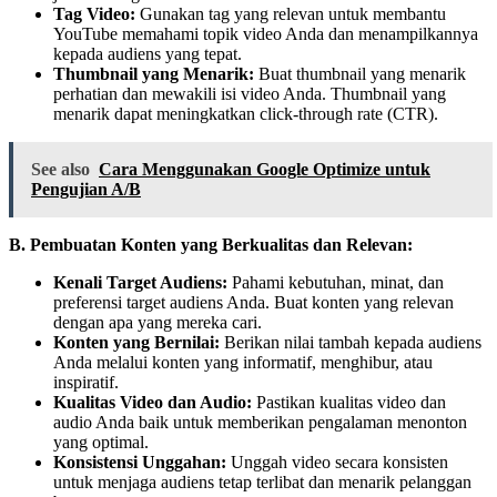
Tag Video:
Gunakan tag yang relevan untuk membantu
YouTube memahami topik video Anda dan menampilkannya
kepada audiens yang tepat.
Thumbnail yang Menarik:
Buat thumbnail yang menarik
perhatian dan mewakili isi video Anda. Thumbnail yang
menarik dapat meningkatkan click-through rate (CTR).
See also
Cara Menggunakan Google Optimize untuk
Pengujian A/B
B. Pembuatan Konten yang Berkualitas dan Relevan:
Kenali Target Audiens:
Pahami kebutuhan, minat, dan
preferensi target audiens Anda. Buat konten yang relevan
dengan apa yang mereka cari.
Konten yang Bernilai:
Berikan nilai tambah kepada audiens
Anda melalui konten yang informatif, menghibur, atau
inspiratif.
Kualitas Video dan Audio:
Pastikan kualitas video dan
audio Anda baik untuk memberikan pengalaman menonton
yang optimal.
Konsistensi Unggahan:
Unggah video secara konsisten
untuk menjaga audiens tetap terlibat dan menarik pelanggan