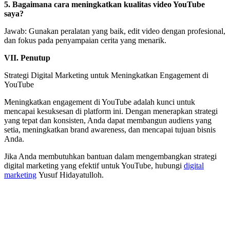
5. Bagaimana cara meningkatkan kualitas video YouTube
saya?
Jawab: Gunakan peralatan yang baik, edit video dengan profesional,
dan fokus pada penyampaian cerita yang menarik.
VII. Penutup
Strategi Digital Marketing untuk Meningkatkan Engagement di
YouTube
Meningkatkan engagement di YouTube adalah kunci untuk
mencapai kesuksesan di platform ini. Dengan menerapkan strategi
yang tepat dan konsisten, Anda dapat membangun audiens yang
setia, meningkatkan brand awareness, dan mencapai tujuan bisnis
Anda.
Jika Anda membutuhkan bantuan dalam mengembangkan strategi
digital marketing yang efektif untuk YouTube, hubungi
digital
marketing
Yusuf Hidayatulloh.