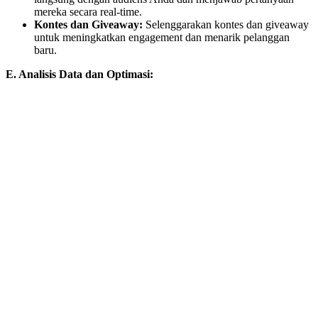
mereka secara real-time.
Kontes dan Giveaway:
Selenggarakan kontes dan giveaway
untuk meningkatkan engagement dan menarik pelanggan
baru.
E. Analisis Data dan Optimasi: