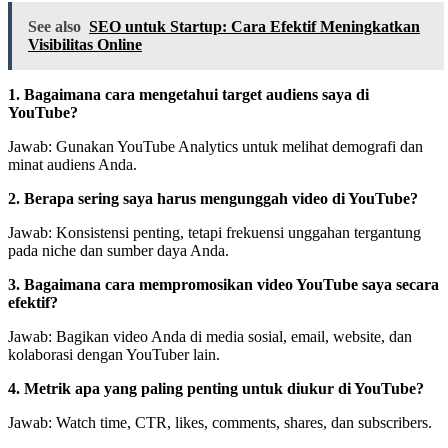
See also
SEO untuk Startup: Cara Efektif Meningkatkan
Visibilitas Online
1. Bagaimana cara mengetahui target audiens saya di
YouTube?
Jawab: Gunakan YouTube Analytics untuk melihat demografi dan
minat audiens Anda.
2. Berapa sering saya harus mengunggah video di YouTube?
Jawab: Konsistensi penting, tetapi frekuensi unggahan tergantung
pada niche dan sumber daya Anda.
3. Bagaimana cara mempromosikan video YouTube saya secara
efektif?
Jawab: Bagikan video Anda di media sosial, email, website, dan
kolaborasi dengan YouTuber lain.
4. Metrik apa yang paling penting untuk diukur di YouTube?
Jawab: Watch time, CTR, likes, comments, shares, dan subscribers.