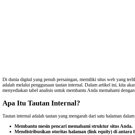
Di dunia digital yang penuh persaingan, memiliki situs web yang terl
adalah melalui penggunaan tautan internal. Dalam artikel ini, kita ak
menyediakan tabel analisis untuk membantu Anda memahami dengan le
Apa Itu Tautan Internal?
Tautan internal adalah tautan yang mengarah dari satu halaman dalam
Membantu mesin pencari memahami struktur situs Anda.
Mendistribusikan otoritas halaman (link equity) di antar