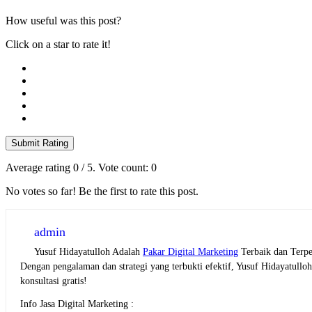
How useful was this post?
Click on a star to rate it!
Submit Rating
Average rating
0
/ 5. Vote count:
0
No votes so far! Be the first to rate this post.
admin
Yusuf Hidayatulloh Adalah
Pakar Digital Marketing
Terbaik dan Terpe
Dengan pengalaman dan strategi yang terbukti efektif, Yusuf Hidayatull
konsultasi gratis!
Info Jasa Digital Marketing :