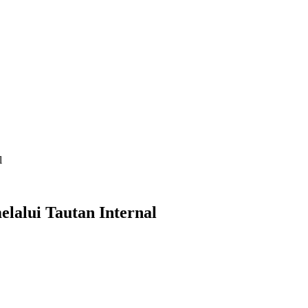
l
lalui Tautan Internal