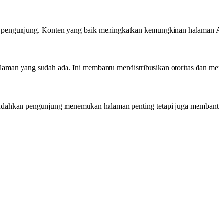
gi pengunjung. Konten yang baik meningkatkan kemungkinan halaman A
aman yang sudah ada. Ini membantu mendistribusikan otoritas dan me
emudahkan pengunjung menemukan halaman penting tetapi juga membantu