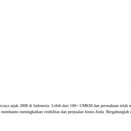
rcaya sejak 2008 di Indonesia. Lebih dari 100+ UMKM dan perusahaan telah m
oh membantu meningkatkan visibilitas dan penjualan bisnis Anda. Bergabunglah