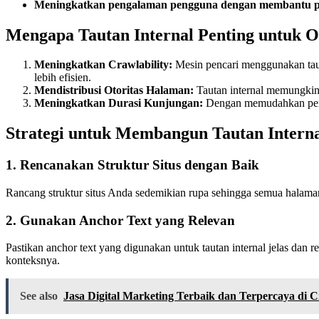
Meningkatkan pengalaman pengguna dengan membantu pen
Mengapa Tautan Internal Penting untuk O
Meningkatkan Crawlability:
Mesin pencari menggunakan taut
lebih efisien.
Mendistribusi Otoritas Halaman:
Tautan internal memungkink
Meningkatkan Durasi Kunjungan:
Dengan memudahkan pengu
Strategi untuk Membangun Tautan Interna
1. Rencanakan Struktur Situs dengan Baik
Rancang struktur situs Anda sedemikian rupa sehingga semua halama
2. Gunakan Anchor Text yang Relevan
Pastikan anchor text yang digunakan untuk tautan internal jelas da
konteksnya.
See also
Jasa Digital Marketing Terbaik dan Terpercaya di 