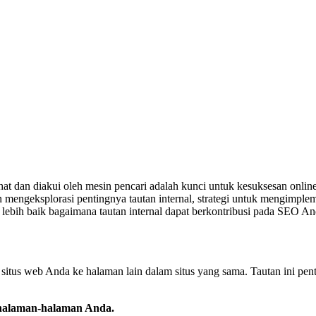
ihat dan diakui oleh mesin pencari adalah kunci untuk kesuksesan onlin
an mengeksplorasi pentingnya tautan internal, strategi untuk mengimple
bih baik bagaimana tautan internal dapat berkontribusi pada SEO An
 situs web Anda ke halaman lain dalam situs yang sama. Tautan ini pent
a halaman-halaman Anda.