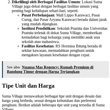
Dikelilingi oleh Berbagai Fasilitas Umum
: Lokasi Suma
Village juga dekat dengan berbagai fasilitas umum yang
penting bagi kehidupan sehari-hari, seperti:
Pusat Perbelanjaan
: Mall Lippo Karawaci, Pasar
Curug, dan Pasar Aryana Karawaci berada dalam jarak
yang mudah dijangkau.
Institusi Pendidikan
: Sekolah Pramita dan Universitas
Pramita terletak di dekat Suma Village, memberikan
kemudahan bagi keluarga yang memiliki anak usia
sekolah atau mahasiswa.
Fasilitas Kesehatan
: RS Hermina Bitung berada di
sekitar kawasan, memudahkan penghuni untuk
mengakses layanan kesehatan dengan cepat.
See also
Nuansa Mas Regency: Rumah Premium di
Bandung Timur dengan Harga Terjangkau
Tipe Unit dan Harga
Suma Village menawarkan berbagai tipe unit dengan desain dan
harga yang berbeda, sesuai dengan kebutuhan dan preferensi
penghuni. Berikut adalah beberapa tipe unit yang tersedia di Suma
Village: