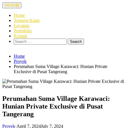
Skip
MENU
to
content
Home
Tentang Kami
Layanan
Portofolio
Kontak
Search
for:
Home
Proyek
Perumahan Suma Village Karawaci: Hunian Private
Exclusive di Pusat Tangerang
Perumahan Suma Village Karawaci:
Hunian Private Exclusive di Pusat
Tangerang
Proyek
·
April 7, 2024
July 7, 2024