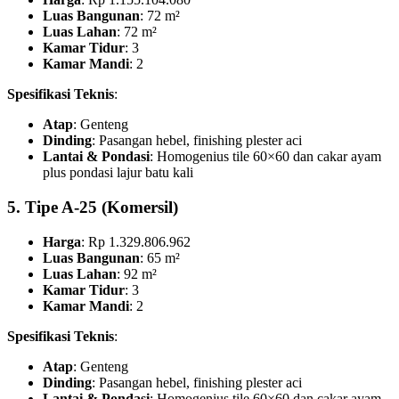
Luas Bangunan
: 72 m²
Luas Lahan
: 72 m²
Kamar Tidur
: 3
Kamar Mandi
: 2
Spesifikasi Teknis
:
Atap
: Genteng
Dinding
: Pasangan hebel, finishing plester aci
Lantai & Pondasi
: Homogenius tile 60×60 dan cakar ayam
plus pondasi lajur batu kali
5. Tipe A-25 (Komersil)
Harga
: Rp 1.329.806.962
Luas Bangunan
: 65 m²
Luas Lahan
: 92 m²
Kamar Tidur
: 3
Kamar Mandi
: 2
Spesifikasi Teknis
:
Atap
: Genteng
Dinding
: Pasangan hebel, finishing plester aci
Lantai & Pondasi
: Homogenius tile 60×60 dan cakar ayam