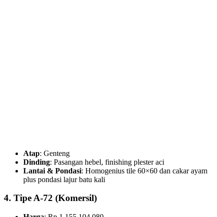
Atap
: Genteng
Dinding
: Pasangan hebel, finishing plester aci
Lantai & Pondasi
: Homogenius tile 60×60 dan cakar ayam
plus pondasi lajur batu kali
4. Tipe A-72 (Komersil)
Harga
: Rp 1.155.104.080