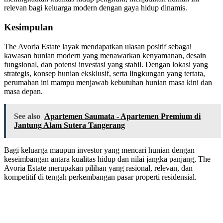
relevan bagi keluarga modern dengan gaya hidup dinamis.
Kesimpulan
The Avoria Estate layak mendapatkan ulasan positif sebagai
kawasan hunian modern yang menawarkan kenyamanan, desain
fungsional, dan potensi investasi yang stabil. Dengan lokasi yang
strategis, konsep hunian eksklusif, serta lingkungan yang tertata,
perumahan ini mampu menjawab kebutuhan hunian masa kini dan
masa depan.
See also
Apartemen Saumata - Apartemen Premium di
Jantung Alam Sutera Tangerang
Bagi keluarga maupun investor yang mencari hunian dengan
keseimbangan antara kualitas hidup dan nilai jangka panjang, The
Avoria Estate merupakan pilihan yang rasional, relevan, dan
kompetitif di tengah perkembangan pasar properti residensial.