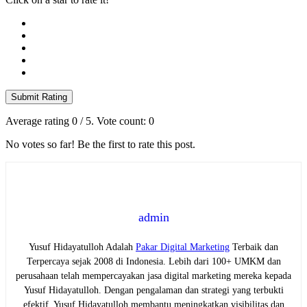
Submit Rating
Average rating
0
/ 5. Vote count:
0
No votes so far! Be the first to rate this post.
admin
Yusuf Hidayatulloh Adalah
Pakar Digital Marketing
Terbaik dan
Terpercaya sejak 2008 di Indonesia. Lebih dari 100+ UMKM dan
perusahaan telah mempercayakan jasa digital marketing mereka kepada
Yusuf Hidayatulloh. Dengan pengalaman dan strategi yang terbukti
efektif, Yusuf Hidayatulloh membantu meningkatkan visibilitas dan