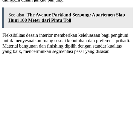
See also
The Avenue Parkland Serpong: Apartemen Siap
Huni 100 Meter dari Pintu Toll
Fleksibilitas desain interior memberikan keleluasaan bagi penghuni
untuk menyesuaikan ruang sesuai kebutuhan dan preferensi pribadi.
Material bangunan dan finishing dipilih dengan standar kualitas
yang baik, mencerminkan segmentasi pasar yang disasar.