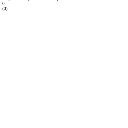
0
(
0
)