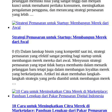
pelanggan memiliki nilai yang sangat tinggi dan menjadi
kunci untuk memahami perilaku konsumen, meningkatkan
pengalaman pengguna, dan merancang strategi pemasaran
yang lebih …
Strategi Pemasaran untuk Startup: Membangun Merek
dari Awal
0 (0) Dalam lanskap bisnis yang kompetitif saat ini, strategi
pemasaran yang efektif sangat penting bagi startup untuk
membangun merek mereka dari awal. Menyusun strategi
pemasaran yang tepat tidak hanya membantu dalam menarik
pelanggan baru tetapi juga dalam membangun loyalitas merek
yang berkelanjutan. Artikel ini akan membahas langkah-
langkah strategis yang perlu diambil untuk membangun merek
…
10 Cara untuk Meningkatkan Citra Merek di
Marketplace: Panduan Lengkap dari Pakar Pemasaran