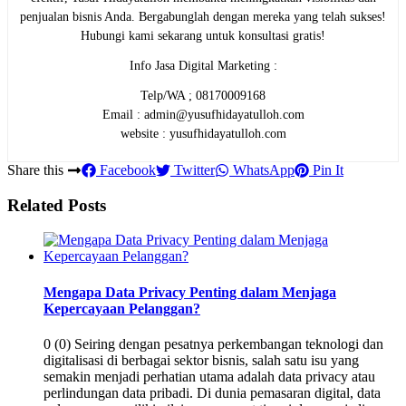
penjualan bisnis Anda. Bergabunglah dengan mereka yang telah sukses!
Hubungi kami sekarang untuk konsultasi gratis!
Info Jasa Digital Marketing :
Telp/WA ; 08170009168
Email : admin@yusufhidayatulloh.com
website : yusufhidayatulloh.com
Share this
Facebook
Twitter
WhatsApp
Pin It
Related Posts
Mengapa Data Privacy Penting dalam Menjaga
Kepercayaan Pelanggan?
0 (0) Seiring dengan pesatnya perkembangan teknologi dan
digitalisasi di berbagai sektor bisnis, salah satu isu yang
semakin menjadi perhatian utama adalah data privacy atau
perlindungan data pribadi. Di dunia pemasaran digital, data