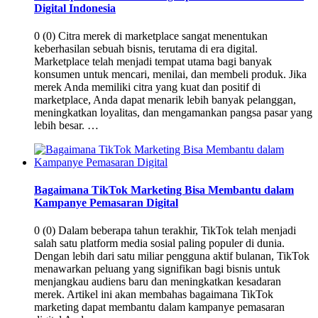
Digital Indonesia
0 (0) Citra merek di marketplace sangat menentukan
keberhasilan sebuah bisnis, terutama di era digital.
Marketplace telah menjadi tempat utama bagi banyak
konsumen untuk mencari, menilai, dan membeli produk. Jika
merek Anda memiliki citra yang kuat dan positif di
marketplace, Anda dapat menarik lebih banyak pelanggan,
meningkatkan loyalitas, dan mengamankan pangsa pasar yang
lebih besar. …
Bagaimana TikTok Marketing Bisa Membantu dalam
Kampanye Pemasaran Digital
0 (0) Dalam beberapa tahun terakhir, TikTok telah menjadi
salah satu platform media sosial paling populer di dunia.
Dengan lebih dari satu miliar pengguna aktif bulanan, TikTok
menawarkan peluang yang signifikan bagi bisnis untuk
menjangkau audiens baru dan meningkatkan kesadaran
merek. Artikel ini akan membahas bagaimana TikTok
marketing dapat membantu dalam kampanye pemasaran