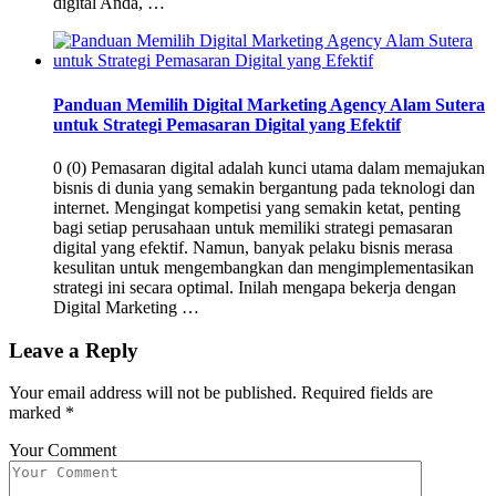
digital Anda, …
Panduan Memilih Digital Marketing Agency Alam Sutera
untuk Strategi Pemasaran Digital yang Efektif
0 (0) Pemasaran digital adalah kunci utama dalam memajukan
bisnis di dunia yang semakin bergantung pada teknologi dan
internet. Mengingat kompetisi yang semakin ketat, penting
bagi setiap perusahaan untuk memiliki strategi pemasaran
digital yang efektif. Namun, banyak pelaku bisnis merasa
kesulitan untuk mengembangkan dan mengimplementasikan
strategi ini secara optimal. Inilah mengapa bekerja dengan
Digital Marketing …
Leave a Reply
Your email address will not be published.
Required fields are
marked
*
Your Comment