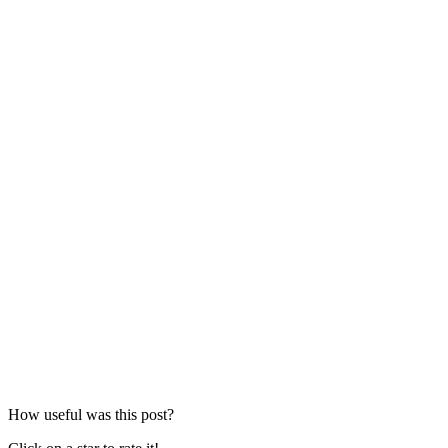
How useful was this post?