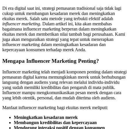
Di era digital saat ini, strategi pemasaran tradisional saja tidak lagi
cukup untuk membangun kesadaran merek dan meningkatkan
ekuitas merek. Salah satu metode yang terbukti efektif adalah
influencer marketing
. Dalam artikel ini, kita akan membahas
bagaimana influencer marketing berperan dalam meningkatkan
ekuitas merek dan memberikan nilai tambah bagi perusahaan. Kami
juga akan menguraikan strategi yang tepat untuk menerapkan
influencer marketing dalam meningkatkan kesadaran dan
kepercayaan konsumen terhadap merek Anda.
Mengapa Influencer Marketing Penting?
Influencer marketing telah menjadi komponen penting dalam strategi
pemasaran digital karena memungkinkan merek untuk berhubungan
langsung dengan audiens yang relevan melalui individu-individu
yang sudah memiliki kredibilitas dan pengaruh di mata publik.
Influencer mampu mengkomunikasikan pesan merek dengan cara
yang lebih otentik, personal, dan mudah diterima oleh audiens.
Manfaat influencer marketing bagi ekuitas merek meliputi:
Meningkatkan kesadaran merek
Membangun kredibilitas dan kepercayaan
Mendorong interaksi positif dengan konsumen