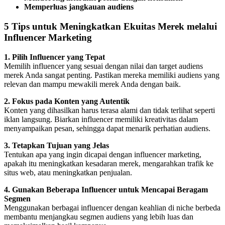
Memperluas jangkauan audiens
5 Tips untuk Meningkatkan Ekuitas Merek melalui
Influencer Marketing
1. Pilih Influencer yang Tepat
Memilih influencer yang sesuai dengan nilai dan target audiens
merek Anda sangat penting. Pastikan mereka memiliki audiens yang
relevan dan mampu mewakili merek Anda dengan baik.
2. Fokus pada Konten yang Autentik
Konten yang dihasilkan harus terasa alami dan tidak terlihat seperti
iklan langsung. Biarkan influencer memiliki kreativitas dalam
menyampaikan pesan, sehingga dapat menarik perhatian audiens.
3. Tetapkan Tujuan yang Jelas
Tentukan apa yang ingin dicapai dengan influencer marketing,
apakah itu meningkatkan kesadaran merek, mengarahkan trafik ke
situs web, atau meningkatkan penjualan.
4. Gunakan Beberapa Influencer untuk Mencapai Beragam
Segmen
Menggunakan berbagai influencer dengan keahlian di niche berbeda
membantu menjangkau segmen audiens yang lebih luas dan