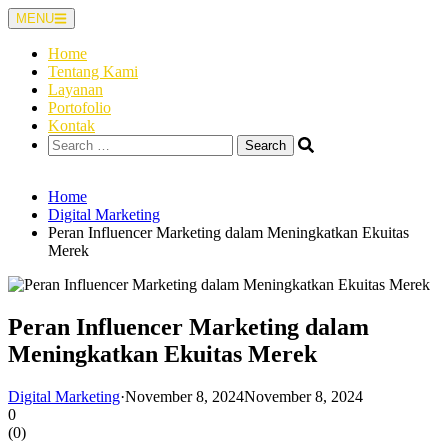
Skip
MENU
to
content
Home
Tentang Kami
Layanan
Portofolio
Kontak
Search
for:
Home
Digital Marketing
Peran Influencer Marketing dalam Meningkatkan Ekuitas
Merek
Peran Influencer Marketing dalam
Meningkatkan Ekuitas Merek
Digital Marketing
·
November 8, 2024
November 8, 2024
0
(
0
)