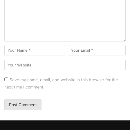
Save my name, email, and website in this browser for the
next time I comment.