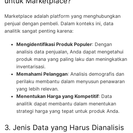
untuk Marketplace?
Marketplace adalah platform yang menghubungkan
penjual dengan pembeli. Dalam konteks ini, data
analitik sangat penting karena:
Mengidentifikasi Produk Populer
: Dengan
analisis data penjualan, Anda dapat mengetahui
produk mana yang paling laku dan meningkatkan
inventarisasi.
Memahami Pelanggan
: Analisis demografis dan
perilaku membantu dalam menyusun penawaran
yang lebih relevan.
Menentukan Harga yang Kompetitif
: Data
analitik dapat membantu dalam menentukan
strategi harga yang tepat untuk produk Anda.
3. Jenis Data yang Harus Dianalisis