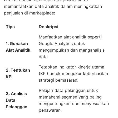
memanfaatkan data analitik dalam meningkatkan
penjualan di marketplace:
Tips
Deskripsi
Manfaatkan alat analitik seperti
1. Gunakan
Google Analytics untuk
Alat Analitik
mengumpulkan dan menganalisis
data.
Tetapkan indikator kinerja utama
2. Tentukan
(KPI) untuk mengukur keberhasilan
KPI
strategi pemasaran.
Pelajari data pelanggan untuk
3. Analisis
memahami segmen yang paling
Data
menguntungkan dan menyesuaikan
Pelanggan
penawaran.