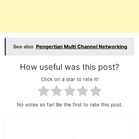
See also
Pengertian Multi Channel Networking
How useful was this post?
Click on a star to rate it!
No votes so far! Be the first to rate this post.