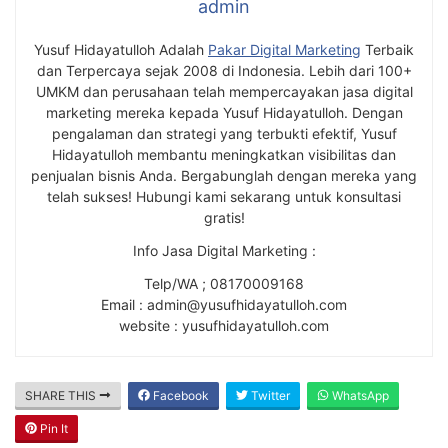
admin
Yusuf Hidayatulloh Adalah
Pakar Digital Marketing
Terbaik
dan Terpercaya sejak 2008 di Indonesia. Lebih dari 100+
UMKM dan perusahaan telah mempercayakan jasa digital
marketing mereka kepada Yusuf Hidayatulloh. Dengan
pengalaman dan strategi yang terbukti efektif, Yusuf
Hidayatulloh membantu meningkatkan visibilitas dan
penjualan bisnis Anda. Bergabunglah dengan mereka yang
telah sukses! Hubungi kami sekarang untuk konsultasi
gratis!
Info Jasa Digital Marketing :
Telp/WA ; 08170009168
Email : admin@yusufhidayatulloh.com
website : yusufhidayatulloh.com
SHARE THIS
Facebook
Twitter
WhatsApp
Pin It