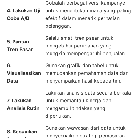
Cobalah berbagai versi kampanye
4. Lakukan Uji
untuk menentukan mana yang paling
Coba A/B
efektif dalam menarik perhatian
pelanggan.
Selalu amati tren pasar untuk
5. Pantau
mengetahui perubahan yang
Tren Pasar
mungkin mempengaruhi penjualan.
6.
Gunakan grafik dan tabel untuk
Visualisasikan
memudahkan pemahaman data dan
Data
menyampaikan hasil kepada tim.
Lakukan analisis data secara berkala
7. Lakukan
untuk memantau kinerja dan
Analisis Rutin
mengambil tindakan yang
diperlukan.
Gunakan wawasan dari data untuk
8. Sesuaikan
menyesuaikan strategi pemasaran