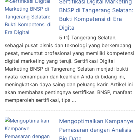
Sertifikasi Digital Marketing
BNSP di Tangerang Selatan:
Bukti Kompetensi di Era
Digital
5 (1) Tangerang Selatan,
sebagai pusat bisnis dan teknologi yang berkembang
pesat, menuntut profesional yang memiliki kompetensi
digital marketing yang teruji. Sertifikasi Digital
Marketing BNSP di Tangerang Selatan menjadi bukti
nyata kemampuan dan keahlian Anda di bidang ini,
meningkatkan daya saing dan peluang karir. Artikel ini
akan membahas pentingnya sertifikasi BNSP, manfaat
memperoleh sertifikasi, tips …
Mengoptimalkan Kampanye
Pemasaran dengan Analisis
Big Data