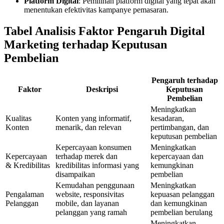
Platform Digital
: Pemilihan platform digital yang tepat akan
menentukan efektivitas kampanye pemasaran.
Tabel Analisis Faktor Pengaruh Digital
Marketing terhadap Keputusan
Pembelian
Pengaruh terhadap
Faktor
Deskripsi
Keputusan
Pembelian
Meningkatkan
Kualitas
Konten yang informatif,
kesadaran,
Konten
menarik, dan relevan
pertimbangan, dan
keputusan pembelian
Kepercayaan konsumen
Meningkatkan
Kepercayaan
terhadap merek dan
kepercayaan dan
& Kredibilitas
kredibilitas informasi yang
kemungkinan
disampaikan
pembelian
Kemudahan penggunaan
Meningkatkan
Pengalaman
website, responsivitas
kepuasan pelanggan
Pelanggan
mobile, dan layanan
dan kemungkinan
pelanggan yang ramah
pembelian berulang
Meningkatkan