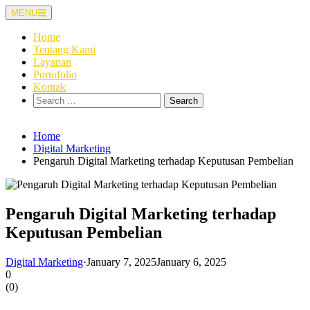
Skip
MENU
to
content
Home
Tentang Kami
Layanan
Portofolio
Kontak
Search
for:
Home
Digital Marketing
Pengaruh Digital Marketing terhadap Keputusan Pembelian
Pengaruh Digital Marketing terhadap
Keputusan Pembelian
Digital Marketing
·
January 7, 2025
January 6, 2025
0
(
0
)