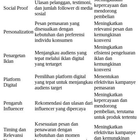
Ulasan pelanggan, testimoni,
kepercayaan dan
Social Proof
dan jumlah follower di media
mendorong
sosial
pembelian
Pesan pemasaran yang
Meningkatkan
disesuaikan dengan
relevansi pesan dan
Personalization
kebutuhan dan preferensi
kemungkinan
individu konsumen
konversi
Meningkatkan
Menjangkau audiens yang
efisiensi pengeluaran
Penargetan
tepat melalui iklan digital
iklan dan
Iklan
yang tertarget
kemungkinan
konversi
Pemilihan platform digital
Menentukan
Platform
yang tepat untuk menjangkau
efektivitas kampanye
Digital
audiens target
pemasaran
Meningkatkan
kepercayaan dan
Pengaruh
Rekomendasi dan ulasan dari
mendorong
Influencer
influencer yang dipercaya
pembelian, terutama
untuk produk tertentu
Kesesuaian pesan dan
Meningkatkan
Timing dan
penawaran dengan
efektivitas kampanye
Relevansi
kebutuhan dan momen
dan kemungkinan