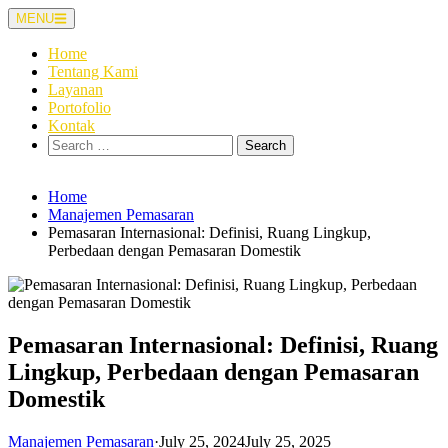
Skip
MENU
to
content
Home
Tentang Kami
Layanan
Portofolio
Kontak
Search
for:
Home
Manajemen Pemasaran
Pemasaran Internasional: Definisi, Ruang Lingkup,
Perbedaan dengan Pemasaran Domestik
Pemasaran Internasional: Definisi, Ruang
Lingkup, Perbedaan dengan Pemasaran
Domestik
Manajemen Pemasaran
·
July 25, 2024
July 25, 2025