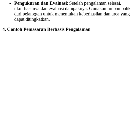
Pengukuran dan Evaluasi
: Setelah pengalaman selesai,
ukur hasilnya dan evaluasi dampaknya. Gunakan umpan balik
dari pelanggan untuk menentukan keberhasilan dan area yang
dapat ditingkatkan.
4. Contoh Pemasaran Berbasis Pengalaman