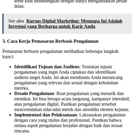
lebih kuat dibandingkan dengan hanya mengandalkan pesan
iklan.
See also
Kursus Digital Marketing: Mengapa Ini Adalah
Investasi yang Berharga untuk Karir Anda
3. Cara Kerja Pemasaran Berbasis Pengalaman
Pemasaran berbasis pengalaman melibatkan beberapa langkah
kunci:
Identifikasi Tujuan dan Audiens
: Tentukan tujuan
pengalaman yang ingin Anda ciptakan dan identifikasi
audiens target Anda. Ini akan membantu Anda merancang
pengalaman yang relevan dan sesuai dengan kebutuhan
mereka.
Desain Pengalaman
: Buat pengalaman yang menarik dan
memikat. Ini bisa berupa acara langsung, kampanye interaktif,
atau pengalaman digital. Pastikan pengalaman tersebut
mencerminkan nilai-nilai merek dan memiliki elemen kejutan.
Implementasi dan Pelaksanaan
: Laksanakan pengalaman
dengan cara yang mulus dan profesional. Pastikan bahwa
semua aspek pengalaman berjalan dengan baik dan sesuai
rencana.