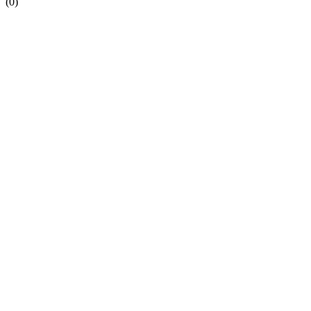
(
0
)