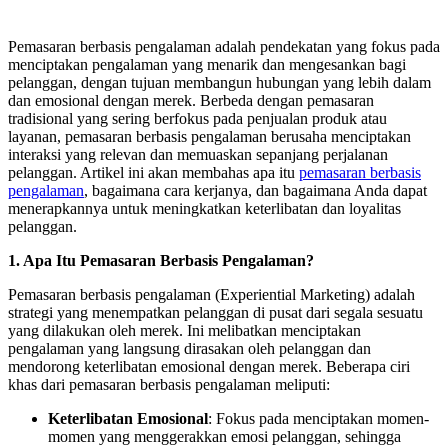
Pemasaran berbasis pengalaman adalah pendekatan yang fokus pada
menciptakan pengalaman yang menarik dan mengesankan bagi
pelanggan, dengan tujuan membangun hubungan yang lebih dalam
dan emosional dengan merek. Berbeda dengan pemasaran
tradisional yang sering berfokus pada penjualan produk atau
layanan, pemasaran berbasis pengalaman berusaha menciptakan
interaksi yang relevan dan memuaskan sepanjang perjalanan
pelanggan. Artikel ini akan membahas apa itu
pemasaran berbasis
pengalaman
, bagaimana cara kerjanya, dan bagaimana Anda dapat
menerapkannya untuk meningkatkan keterlibatan dan loyalitas
pelanggan.
1. Apa Itu Pemasaran Berbasis Pengalaman?
Pemasaran berbasis pengalaman (Experiential Marketing) adalah
strategi yang menempatkan pelanggan di pusat dari segala sesuatu
yang dilakukan oleh merek. Ini melibatkan menciptakan
pengalaman yang langsung dirasakan oleh pelanggan dan
mendorong keterlibatan emosional dengan merek. Beberapa ciri
khas dari pemasaran berbasis pengalaman meliputi:
Keterlibatan Emosional
: Fokus pada menciptakan momen-
momen yang menggerakkan emosi pelanggan, sehingga