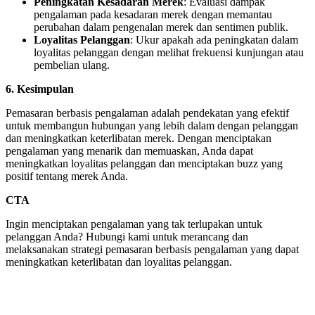
Peningkatan Kesadaran Merek
: Evaluasi dampak
pengalaman pada kesadaran merek dengan memantau
perubahan dalam pengenalan merek dan sentimen publik.
Loyalitas Pelanggan
: Ukur apakah ada peningkatan dalam
loyalitas pelanggan dengan melihat frekuensi kunjungan atau
pembelian ulang.
6. Kesimpulan
Pemasaran berbasis pengalaman adalah pendekatan yang efektif
untuk membangun hubungan yang lebih dalam dengan pelanggan
dan meningkatkan keterlibatan merek. Dengan menciptakan
pengalaman yang menarik dan memuaskan, Anda dapat
meningkatkan loyalitas pelanggan dan menciptakan buzz yang
positif tentang merek Anda.
CTA
Ingin menciptakan pengalaman yang tak terlupakan untuk
pelanggan Anda? Hubungi kami untuk merancang dan
melaksanakan strategi pemasaran berbasis pengalaman yang dapat
meningkatkan keterlibatan dan loyalitas pelanggan.