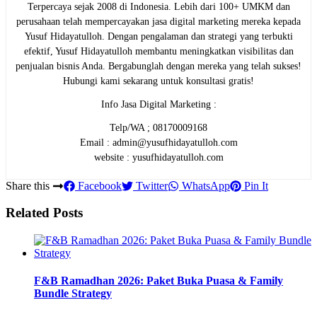
Terpercaya sejak 2008 di Indonesia. Lebih dari 100+ UMKM dan
perusahaan telah mempercayakan jasa digital marketing mereka kepada
Yusuf Hidayatulloh. Dengan pengalaman dan strategi yang terbukti
efektif, Yusuf Hidayatulloh membantu meningkatkan visibilitas dan
penjualan bisnis Anda. Bergabunglah dengan mereka yang telah sukses!
Hubungi kami sekarang untuk konsultasi gratis!
Info Jasa Digital Marketing :
Telp/WA ; 08170009168
Email : admin@yusufhidayatulloh.com
website : yusufhidayatulloh.com
Share this
Facebook
Twitter
WhatsApp
Pin It
Related Posts
F&B Ramadhan 2026: Paket Buka Puasa & Family
Bundle Strategy