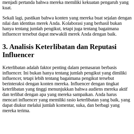
menjadi pertanda bahwa mereka memiliki kekuatan pengaruh yang
kuat.
Sekali lagi, pastikan bahwa konten yang mereka buat sejalan dengan
nilai dan identitas merek Anda. Kolaborasi yang berhasil bukan
hanya tentang jumlah pengikut, tetapi juga tentang bagaimana
influencer tersebut dapat mewakili merek Anda dengan baik.
3. Analisis Keterlibatan dan Reputasi
Influencer
Keterlibatan adalah faktor penting dalam pemasaran berbasis
influencer. Ini bukan hanya tentang jumlah pengikut yang dimiliki
influencer, tetapi lebih tentang bagaimana pengikut tersebut
berinteraksi dengan konten mereka. Influencer dengan tingkat
keterlibatan yang tinggi menunjukkan bahwa audiens mereka aktif
dan terlibat dengan apa yang mereka sampaikan. Anda harus
mencari influencer yang memiliki rasio keterlibatan yang baik, yang
dapat diukur melalui jumlah komentar, suka, dan berbagi yang
mereka terima.