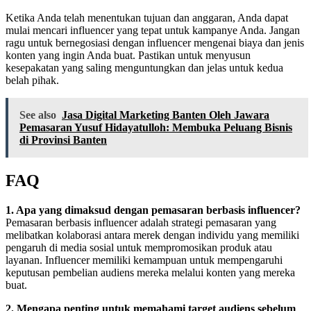
Ketika Anda telah menentukan tujuan dan anggaran, Anda dapat
mulai mencari influencer yang tepat untuk kampanye Anda. Jangan
ragu untuk bernegosiasi dengan influencer mengenai biaya dan jenis
konten yang ingin Anda buat. Pastikan untuk menyusun
kesepakatan yang saling menguntungkan dan jelas untuk kedua
belah pihak.
See also
Jasa Digital Marketing Banten Oleh Jawara
Pemasaran Yusuf Hidayatulloh: Membuka Peluang Bisnis
di Provinsi Banten
FAQ
1. Apa yang dimaksud dengan pemasaran berbasis influencer?
Pemasaran berbasis influencer adalah strategi pemasaran yang
melibatkan kolaborasi antara merek dengan individu yang memiliki
pengaruh di media sosial untuk mempromosikan produk atau
layanan. Influencer memiliki kemampuan untuk mempengaruhi
keputusan pembelian audiens mereka melalui konten yang mereka
buat.
2. Mengapa penting untuk memahami target audiens sebelum