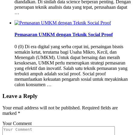
diandalkan. Di sinilah data science berperan penting. Dengan
penerapan teknik analisis data yang tepat, perusahaan dapat
…
Pemasaran UMKM dengan Teknik Social Proof
0 (0) Di era digital yang serba cepat ini, persaingan bisnis
semakin ketat, terutama bagi Usaha Mikro, Kecil, dan
Menengah (UMKM). Untuk dapat bersaing dan meraih
kesuksesan, UMKM perlu menerapkan strategi pemasaran
yang efektif dan inovatif. Salah satu teknik pemasaran yang
terbukti ampuh adalah social proof. Social proof
memanfaatkan kekuatan pengaruh sosial untuk meyakinkan
calon konsumen …
Leave a Reply
Your email address will not be published.
Required fields are
marked
*
Your Comment