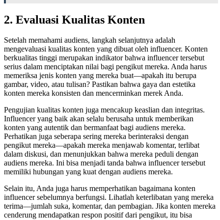
2. Evaluasi Kualitas Konten
Setelah memahami audiens, langkah selanjutnya adalah
mengevaluasi kualitas konten yang dibuat oleh influencer. Konten
berkualitas tinggi merupakan indikator bahwa influencer tersebut
serius dalam menciptakan nilai bagi pengikut mereka. Anda harus
memeriksa jenis konten yang mereka buat—apakah itu berupa
gambar, video, atau tulisan? Pastikan bahwa gaya dan estetika
konten mereka konsisten dan mencerminkan merek Anda.
Pengujian kualitas konten juga mencakup keaslian dan integritas.
Influencer yang baik akan selalu berusaha untuk memberikan
konten yang autentik dan bermanfaat bagi audiens mereka.
Perhatikan juga seberapa sering mereka berinteraksi dengan
pengikut mereka—apakah mereka menjawab komentar, terlibat
dalam diskusi, dan menunjukkan bahwa mereka peduli dengan
audiens mereka. Ini bisa menjadi tanda bahwa influencer tersebut
memiliki hubungan yang kuat dengan audiens mereka.
Selain itu, Anda juga harus memperhatikan bagaimana konten
influencer sebelumnya berfungsi. Lihatlah keterlibatan yang mereka
terima—jumlah suka, komentar, dan pembagian. Jika konten mereka
cenderung mendapatkan respon positif dari pengikut, itu bisa