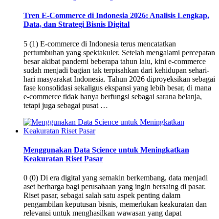
Tren E-Commerce di Indonesia 2026: Analisis Lengkap,
Data, dan Strategi Bisnis Digital
5 (1) E-commerce di Indonesia terus mencatatkan
pertumbuhan yang spektakuler. Setelah mengalami percepatan
besar akibat pandemi beberapa tahun lalu, kini e-commerce
sudah menjadi bagian tak terpisahkan dari kehidupan sehari-
hari masyarakat Indonesia. Tahun 2026 diproyeksikan sebagai
fase konsolidasi sekaligus ekspansi yang lebih besar, di mana
e-commerce tidak hanya berfungsi sebagai sarana belanja,
tetapi juga sebagai pusat …
Menggunakan Data Science untuk Meningkatkan
Keakuratan Riset Pasar
0 (0) Di era digital yang semakin berkembang, data menjadi
aset berharga bagi perusahaan yang ingin bersaing di pasar.
Riset pasar, sebagai salah satu aspek penting dalam
pengambilan keputusan bisnis, memerlukan keakuratan dan
relevansi untuk menghasilkan wawasan yang dapat