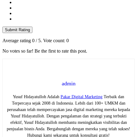
Submit Rating
Average rating
0
/ 5. Vote count:
0
No votes so far! Be the first to rate this post.
admin
Yusuf Hidayatulloh Adalah
Pakar Digital Marketing
Terbaik dan
Terpercaya sejak 2008 di Indonesia. Lebih dari 100+ UMKM dan
perusahaan telah mempercayakan jasa digital marketing mereka kepada
Yusuf Hidayatulloh. Dengan pengalaman dan strategi yang terbukti
efektif, Yusuf Hidayatulloh membantu meningkatkan visibilitas dan
penjualan bisnis Anda. Bergabunglah dengan mereka yang telah sukses!
Hubungi kami sekarang untuk konsultasi gratis!