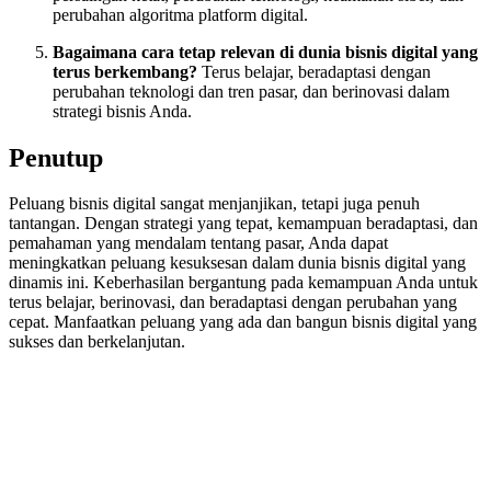
perubahan algoritma platform digital.
Bagaimana cara tetap relevan di dunia bisnis digital yang
terus berkembang?
Terus belajar, beradaptasi dengan
perubahan teknologi dan tren pasar, dan berinovasi dalam
strategi bisnis Anda.
Penutup
Peluang bisnis digital sangat menjanjikan, tetapi juga penuh
tantangan. Dengan strategi yang tepat, kemampuan beradaptasi, dan
pemahaman yang mendalam tentang pasar, Anda dapat
meningkatkan peluang kesuksesan dalam dunia bisnis digital yang
dinamis ini. Keberhasilan bergantung pada kemampuan Anda untuk
terus belajar, berinovasi, dan beradaptasi dengan perubahan yang
cepat. Manfaatkan peluang yang ada dan bangun bisnis digital yang
sukses dan berkelanjutan.