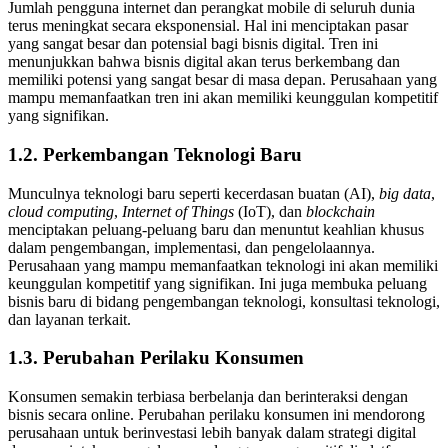
Jumlah pengguna internet dan perangkat mobile di seluruh dunia
terus meningkat secara eksponensial. Hal ini menciptakan pasar
yang sangat besar dan potensial bagi bisnis digital. Tren ini
menunjukkan bahwa bisnis digital akan terus berkembang dan
memiliki potensi yang sangat besar di masa depan. Perusahaan yang
mampu memanfaatkan tren ini akan memiliki keunggulan kompetitif
yang signifikan.
1.2. Perkembangan Teknologi Baru
Munculnya teknologi baru seperti kecerdasan buatan (AI),
big data
,
cloud computing
,
Internet of Things
(IoT), dan
blockchain
menciptakan peluang-peluang baru dan menuntut keahlian khusus
dalam pengembangan, implementasi, dan pengelolaannya.
Perusahaan yang mampu memanfaatkan teknologi ini akan memiliki
keunggulan kompetitif yang signifikan. Ini juga membuka peluang
bisnis baru di bidang pengembangan teknologi, konsultasi teknologi,
dan layanan terkait.
1.3. Perubahan Perilaku Konsumen
Konsumen semakin terbiasa berbelanja dan berinteraksi dengan
bisnis secara online. Perubahan perilaku konsumen ini mendorong
perusahaan untuk berinvestasi lebih banyak dalam strategi digital