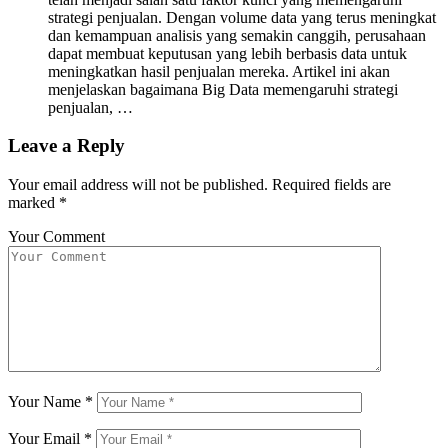
strategi penjualan. Dengan volume data yang terus meningkat
dan kemampuan analisis yang semakin canggih, perusahaan
dapat membuat keputusan yang lebih berbasis data untuk
meningkatkan hasil penjualan mereka. Artikel ini akan
menjelaskan bagaimana Big Data memengaruhi strategi
penjualan, …
Leave a Reply
Your email address will not be published.
Required fields are
marked
*
Your Comment
Your Name
*
Your Email
*