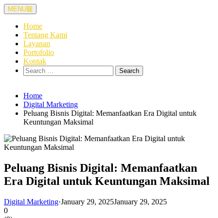
Skip
MENU
to
content
Home
Tentang Kami
Layanan
Portofolio
Kontak
Search
for:
Home
Digital Marketing
Peluang Bisnis Digital: Memanfaatkan Era Digital untuk
Keuntungan Maksimal
Peluang Bisnis Digital: Memanfaatkan
Era Digital untuk Keuntungan Maksimal
Digital Marketing
·
January 29, 2025
January 29, 2025
0