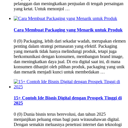
pelanggan dan meningkatkan penjualan di tengah persaingan
yang ketat. Untuk menonjol …
Cara Membuat Packaging yang Menarik untuk Produk
0 (0) Packaging, lebih dari sekadar wadah, merupakan elemen
penting dalam strategi pemasaran yang efektif. Packaging
yang menarik tidak hanya melindungi produk, tetapi juga
berkomunikasi dengan konsumen, membangun brand image,
dan meningkatkan daya jual. Di era digital saat ini, di mana
konsumen dibanjiri oleh pilihan produk, packaging yang unik
dan menarik menjadi kunci untuk membedakan …
15+ Contoh Ide Bisnis Digital dengan Prospek Tinggi di
2025
0 (0) Dunia bisnis terus berevolusi, dan tahun 2025
menjanjikan peluang emas bagi para wirausahawan digital.
Dengan semakin meluasnya penetrasi internet dan teknologi