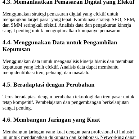
4.3. Memanfaatkan Pemasaran Digital yang Efektif
Menggunakan strategi pemasaran digital yang efektif untuk
menjangkau target pasar yang tepat. Kombinasi strategi SEO, SEM,
dan SMM seringkali efektif. Analisis data dan pengukuran kinerja
sangat penting untuk mengoptimalkan kampanye pemasaran.
4.4. Menggunakan Data untuk Pengambilan
Keputusan
Menggunakan data untuk menganalisis kinerja bisnis dan membuat
keputusan yang lebih efektif. Analisis data dapat membantu
mengidentifikasi tren, peluang, dan masalah.
4.5. Beradaptasi dengan Perubahan
Terus beradaptasi dengan perubahan teknologi dan tren pasar untuk
tetap kompetitif. Pembelajaran dan pengembangan berkelanjutan
sangat penting.
4.6. Membangun Jaringan yang Kuat
Membangun jaringan yang kuat dengan para profesional di industri
ini untuk mendapatkan dukungan dan kolaborasi. Networking dapat