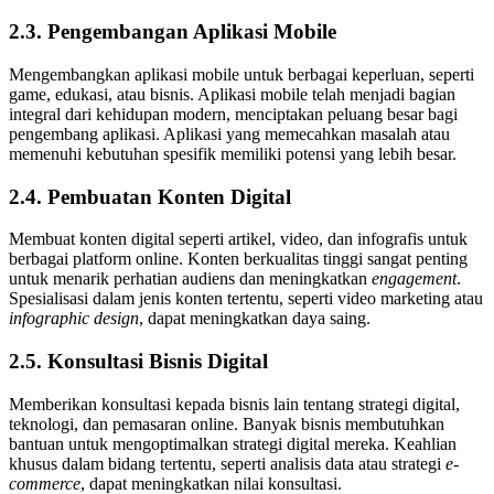
2.3. Pengembangan Aplikasi Mobile
Mengembangkan aplikasi mobile untuk berbagai keperluan, seperti
game, edukasi, atau bisnis. Aplikasi mobile telah menjadi bagian
integral dari kehidupan modern, menciptakan peluang besar bagi
pengembang aplikasi. Aplikasi yang memecahkan masalah atau
memenuhi kebutuhan spesifik memiliki potensi yang lebih besar.
2.4. Pembuatan Konten Digital
Membuat konten digital seperti artikel, video, dan infografis untuk
berbagai platform online. Konten berkualitas tinggi sangat penting
untuk menarik perhatian audiens dan meningkatkan
engagement
.
Spesialisasi dalam jenis konten tertentu, seperti video marketing atau
infographic design
, dapat meningkatkan daya saing.
2.5. Konsultasi Bisnis Digital
Memberikan konsultasi kepada bisnis lain tentang strategi digital,
teknologi, dan pemasaran online. Banyak bisnis membutuhkan
bantuan untuk mengoptimalkan strategi digital mereka. Keahlian
khusus dalam bidang tertentu, seperti analisis data atau strategi
e-
commerce
, dapat meningkatkan nilai konsultasi.