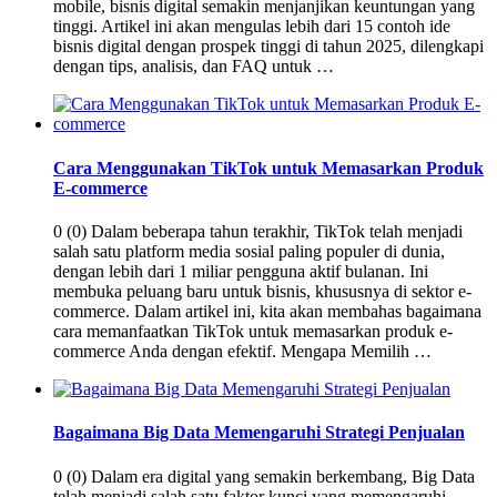
mobile, bisnis digital semakin menjanjikan keuntungan yang
tinggi. Artikel ini akan mengulas lebih dari 15 contoh ide
bisnis digital dengan prospek tinggi di tahun 2025, dilengkapi
dengan tips, analisis, dan FAQ untuk …
Cara Menggunakan TikTok untuk Memasarkan Produk
E-commerce
0 (0) Dalam beberapa tahun terakhir, TikTok telah menjadi
salah satu platform media sosial paling populer di dunia,
dengan lebih dari 1 miliar pengguna aktif bulanan. Ini
membuka peluang baru untuk bisnis, khususnya di sektor e-
commerce. Dalam artikel ini, kita akan membahas bagaimana
cara memanfaatkan TikTok untuk memasarkan produk e-
commerce Anda dengan efektif. Mengapa Memilih …
Bagaimana Big Data Memengaruhi Strategi Penjualan
0 (0) Dalam era digital yang semakin berkembang, Big Data
telah menjadi salah satu faktor kunci yang memengaruhi