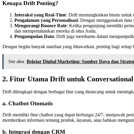
Kenapa Drift Penting?
Interaksi yang Real-Time
: Drift memungkinkan bisnis untuk
Pengalaman yang Personalisasi
: Dengan menggunakan data y
Mengurangi Bounce Rate
: Ketika pengunjung memiliki pert
dan mempertahankan mereka di situs Anda.
Pengumpulan Data
: Drift juga membantu dalam mengumpulka
Dengan begitu banyak manfaat yang ditawarkan, penting bagi setiap 
See also
Belajar Digital Marketing: Sumber Daya dan Strat
2. Fitur Utama Drift untuk Conversationa
Drift dilengkapi dengan berbagai fitur yang dirancang untuk meningk
a. Chatbot Otomatis
Drift memiliki fitur chatbot yang dapat berfungsi 24/7, menjawab p
memberikan informasi tentang produk, layanan, atau bahkan mengum
b. Integrasi dengan CRM