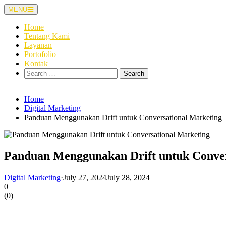
Skip
MENU
to
content
Home
Tentang Kami
Layanan
Portofolio
Kontak
Search
for:
Home
Digital Marketing
Panduan Menggunakan Drift untuk Conversational Marketing
Panduan Menggunakan Drift untuk Conver
Digital Marketing
·
July 27, 2024
July 28, 2024
0
(
0
)