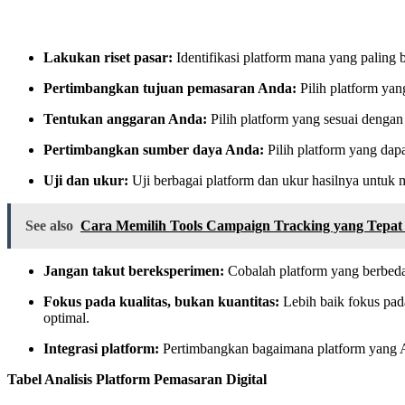
Lakukan riset pasar:
Identifikasi platform mana yang paling 
Pertimbangkan tujuan pemasaran Anda:
Pilih platform yan
Tentukan anggaran Anda:
Pilih platform yang sesuai denga
Pertimbangkan sumber daya Anda:
Pilih platform yang dapa
Uji dan ukur:
Uji berbagai platform dan ukur hasilnya untuk 
See also
Cara Memilih Tools Campaign Tracking yang Tepat 
Jangan takut bereksperimen:
Cobalah platform yang berbeda
Fokus pada kualitas, bukan kuantitas:
Lebih baik fokus pad
optimal.
Integrasi platform:
Pertimbangkan bagaimana platform yang An
Tabel Analisis Platform Pemasaran Digital