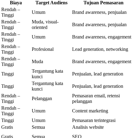
Biaya
Target Audiens
Tujuan Pemasaran
Rendah –
Umum
Brand awareness, penjualan
Tinggi
Rendah –
Muda, visual-
Brand awareness, penjualan
Tinggi
oriented
Rendah –
Umum
Brand awareness, engagement
Tinggi
Rendah –
Profesional
Lead generation, networking
Tinggi
Rendah –
Muda
Brand awareness, engagement
Tinggi
Tergantung kata
Tinggi
Penjualan, lead generation
kunci
Tergantung kata
Tinggi
Penjualan, lead generation
kunci
Rendah –
Pemasaran email, retensi
Pelanggan
Tinggi
pelanggan
Rendah –
Umum
Content marketing
Tinggi
Tinggi
Umum
Pemasaran terintegrasi
Gratis
Semua
Analisis website
Gratis
Semua
SEO