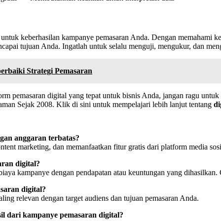
ial untuk keberhasilan kampanye pemasaran Anda. Dengan memahami ke
ncapai tujuan Anda. Ingatlah untuk selalu menguji, mengukur, dan meng
rbaiki Strategi Pemasaran
rm pemasaran digital yang tepat untuk bisnis Anda, jangan ragu unt
an Sejak 2008. Klik di sini untuk mempelajari lebih lanjut tentang
di
ngan anggaran terbatas?
tent marketing, dan memanfaatkan fitur gratis dari platform media sosi
an digital?
a kampanye dengan pendapatan atau keuntungan yang dihasilkan. Gun
aran digital?
aling relevan dengan target audiens dan tujuan pemasaran Anda.
il dari kampanye pemasaran digital?