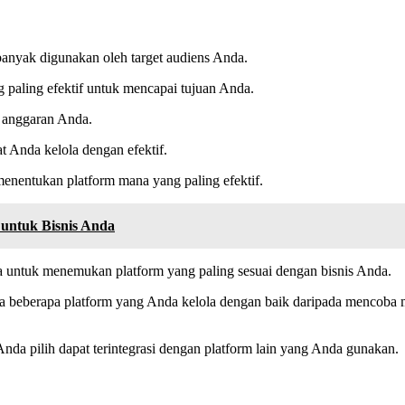
banyak digunakan oleh target audiens Anda.
g paling efektif untuk mencapai tujuan Anda.
n anggaran Anda.
t Anda kelola dengan efektif.
menentukan platform mana yang paling efektif.
untuk Bisnis Anda
 untuk menemukan platform yang paling sesuai dengan bisnis Anda.
a beberapa platform yang Anda kelola dengan baik daripada mencoba m
da pilih dapat terintegrasi dengan platform lain yang Anda gunakan.