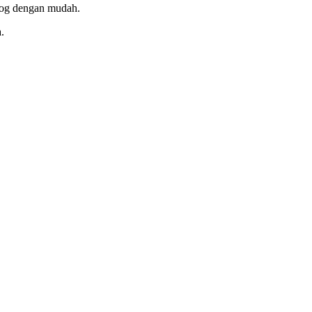
log dengan mudah.
.