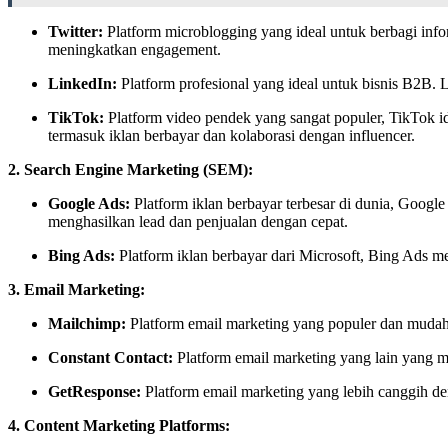
Twitter:
Platform microblogging yang ideal untuk berbagi info
meningkatkan engagement.
LinkedIn:
Platform profesional yang ideal untuk bisnis B2B.
TikTok:
Platform video pendek yang sangat populer, TikTok i
termasuk iklan berbayar dan kolaborasi dengan influencer.
2. Search Engine Marketing (SEM):
Google Ads:
Platform iklan berbayar terbesar di dunia, Googl
menghasilkan lead dan penjualan dengan cepat.
Bing Ads:
Platform iklan berbayar dari Microsoft, Bing Ads 
3. Email Marketing:
Mailchimp:
Platform email marketing yang populer dan mudah 
Constant Contact:
Platform email marketing yang lain yang 
GetResponse:
Platform email marketing yang lebih canggih den
4. Content Marketing Platforms: