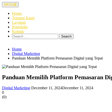
Skip
MENU
to
content
Home
Tentang Kami
Layanan
Portofolio
Kontak
Search
for:
Home
Digital Marketing
Panduan Memilih Platform Pemasaran Digital yang Tepat
Panduan Memilih Platform Pemasaran Dig
Digital Marketing
·
December 11, 2024
December 11, 2024
0
(
0
)