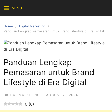
Skip
MENU
to
content
Home
Digital Marketing
Panduan Lengkap Pemasaran untuk Brand Lifestyle di Era Digital
Panduan Lengkap
Pemasaran untuk Brand
Lifestyle di Era Digital
DIGITAL MARKETING
·
AUGUST 21, 2024
0
(
0
)