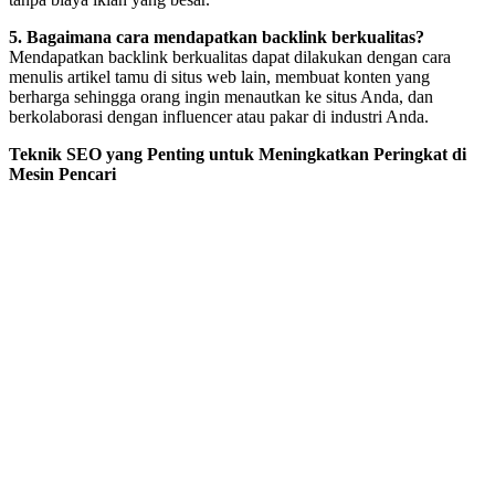
5. Bagaimana cara mendapatkan backlink berkualitas?
Mendapatkan backlink berkualitas dapat dilakukan dengan cara
menulis artikel tamu di situs web lain, membuat konten yang
berharga sehingga orang ingin menautkan ke situs Anda, dan
berkolaborasi dengan influencer atau pakar di industri Anda.
Teknik SEO yang Penting untuk Meningkatkan Peringkat di
Mesin Pencari