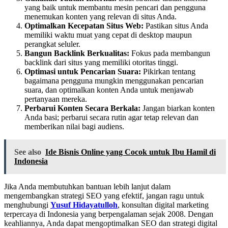
yang baik untuk membantu mesin pencari dan pengguna
menemukan konten yang relevan di situs Anda.
Optimalkan Kecepatan Situs Web:
Pastikan situs Anda
memiliki waktu muat yang cepat di desktop maupun
perangkat seluler.
Bangun Backlink Berkualitas:
Fokus pada membangun
backlink dari situs yang memiliki otoritas tinggi.
Optimasi untuk Pencarian Suara:
Pikirkan tentang
bagaimana pengguna mungkin menggunakan pencarian
suara, dan optimalkan konten Anda untuk menjawab
pertanyaan mereka.
Perbarui Konten Secara Berkala:
Jangan biarkan konten
Anda basi; perbarui secara rutin agar tetap relevan dan
memberikan nilai bagi audiens.
See also
Ide Bisnis Online yang Cocok untuk Ibu Hamil di
Indonesia
Jika Anda membutuhkan bantuan lebih lanjut dalam
mengembangkan strategi SEO yang efektif, jangan ragu untuk
menghubungi
Yusuf Hidayatulloh
, konsultan digital marketing
terpercaya di Indonesia yang berpengalaman sejak 2008. Dengan
keahliannya, Anda dapat mengoptimalkan SEO dan strategi digital