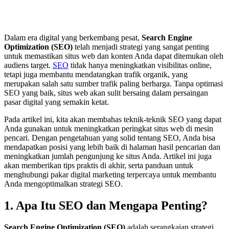
Dalam era digital yang berkembang pesat,
Search Engine
Optimization (SEO)
telah menjadi strategi yang sangat penting
untuk memastikan situs web dan konten Anda dapat ditemukan oleh
audiens target.
SEO
tidak hanya meningkatkan visibilitas online,
tetapi juga membantu mendatangkan trafik organik, yang
merupakan salah satu sumber trafik paling berharga. Tanpa optimasi
SEO yang baik, situs web akan sulit bersaing dalam persaingan
pasar digital yang semakin ketat.
Pada artikel ini, kita akan membahas teknik-teknik SEO yang dapat
Anda gunakan untuk meningkatkan peringkat situs web di mesin
pencari. Dengan pengetahuan yang solid tentang SEO, Anda bisa
mendapatkan posisi yang lebih baik di halaman hasil pencarian dan
meningkatkan jumlah pengunjung ke situs Anda. Artikel ini juga
akan memberikan tips praktis di akhir, serta panduan untuk
menghubungi pakar digital marketing terpercaya untuk membantu
Anda mengoptimalkan strategi SEO.
1. Apa Itu SEO dan Mengapa Penting?
Search Engine Optimization (SEO)
adalah serangkaian strategi