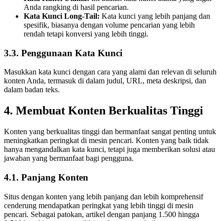
Anda rangking di hasil pencarian.
Kata Kunci Long-Tail:
Kata kunci yang lebih panjang dan
spesifik, biasanya dengan volume pencarian yang lebih
rendah tetapi konversi yang lebih tinggi.
3.3. Penggunaan Kata Kunci
Masukkan kata kunci dengan cara yang alami dan relevan di seluruh
konten Anda, termasuk di dalam judul, URL, meta deskripsi, dan
dalam badan teks.
4. Membuat Konten Berkualitas Tinggi
Konten yang berkualitas tinggi dan bermanfaat sangat penting untuk
meningkatkan peringkat di mesin pencari. Konten yang baik tidak
hanya mengandalkan kata kunci, tetapi juga memberikan solusi atau
jawaban yang bermanfaat bagi pengguna.
4.1. Panjang Konten
Situs dengan konten yang lebih panjang dan lebih komprehensif
cenderung mendapatkan peringkat yang lebih tinggi di mesin
pencari. Sebagai patokan, artikel dengan panjang 1.500 hingga