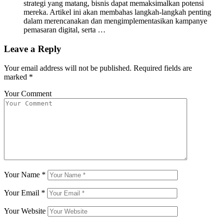
strategi yang matang, bisnis dapat memaksimalkan potensi
mereka. Artikel ini akan membahas langkah-langkah penting
dalam merencanakan dan mengimplementasikan kampanye
pemasaran digital, serta …
Leave a Reply
Your email address will not be published.
Required fields are
marked
*
Your Comment
Your Name
*
Your Email
*
Your Website