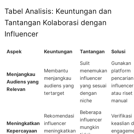
Tabel Analisis: Keuntungan dan
Tantangan Kolaborasi dengan
Influencer
Aspek
Keuntungan
Tantangan
Solusi
Sulit
Gunakan
Membantu
menemukan
platform
Menjangkau
menjangkau
influencer
pencarian
Audiens yang
audiens yang
yang sesuai
influencer
Relevan
tertarget
dengan
atau riset
niche
manual
Beberapa
Rekomendasi
Verifikasi
influencer
Meningkatkan
influencer
keaslian 
mungkin
Kepercayaan
meningkatkan
engageme