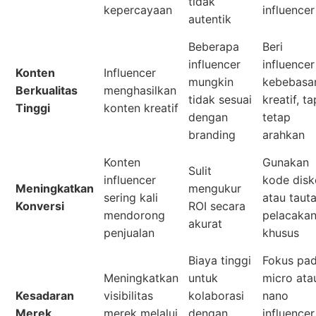
tidak
kepercayaan
influencer
autentik
Beberapa
Beri
influencer
influencer
Konten
Influencer
mungkin
kebebasa
Berkualitas
menghasilkan
tidak sesuai
kreatif, ta
Tinggi
konten kreatif
dengan
tetap
branding
arahkan
Konten
Gunakan
Sulit
influencer
kode dis
Meningkatkan
mengukur
sering kali
atau taut
Konversi
ROI secara
mendorong
pelacaka
akurat
penjualan
khusus
Biaya tinggi
Fokus pa
Meningkatkan
untuk
micro ata
Kesadaran
visibilitas
kolaborasi
nano
Merek
merek melalui
dengan
influencer