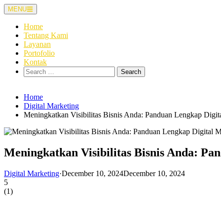
Skip
MENU
to
content
Home
Tentang Kami
Layanan
Portofolio
Kontak
Search
for:
Home
Digital Marketing
Meningkatkan Visibilitas Bisnis Anda: Panduan Lengkap Digi
Meningkatkan Visibilitas Bisnis Anda: P
Digital Marketing
·
December 10, 2024
December 10, 2024
5
(
1
)