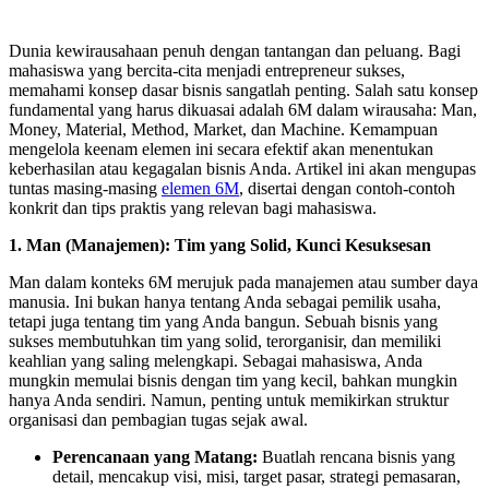
Dunia kewirausahaan penuh dengan tantangan dan peluang. Bagi
mahasiswa yang bercita-cita menjadi entrepreneur sukses,
memahami konsep dasar bisnis sangatlah penting. Salah satu konsep
fundamental yang harus dikuasai adalah 6M dalam wirausaha: Man,
Money, Material, Method, Market, dan Machine. Kemampuan
mengelola keenam elemen ini secara efektif akan menentukan
keberhasilan atau kegagalan bisnis Anda. Artikel ini akan mengupas
tuntas masing-masing
elemen 6M
, disertai dengan contoh-contoh
konkrit dan tips praktis yang relevan bagi mahasiswa.
1. Man (Manajemen): Tim yang Solid, Kunci Kesuksesan
Man dalam konteks 6M merujuk pada manajemen atau sumber daya
manusia. Ini bukan hanya tentang Anda sebagai pemilik usaha,
tetapi juga tentang tim yang Anda bangun. Sebuah bisnis yang
sukses membutuhkan tim yang solid, terorganisir, dan memiliki
keahlian yang saling melengkapi. Sebagai mahasiswa, Anda
mungkin memulai bisnis dengan tim yang kecil, bahkan mungkin
hanya Anda sendiri. Namun, penting untuk memikirkan struktur
organisasi dan pembagian tugas sejak awal.
Perencanaan yang Matang:
Buatlah rencana bisnis yang
detail, mencakup visi, misi, target pasar, strategi pemasaran,