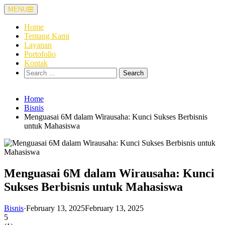
Skip
MENU
to
content
Home
Tentang Kami
Layanan
Portofolio
Kontak
Search
for:
Home
Bisnis
Menguasai 6M dalam Wirausaha: Kunci Sukses Berbisnis
untuk Mahasiswa
Menguasai 6M dalam Wirausaha: Kunci
Sukses Berbisnis untuk Mahasiswa
Bisnis
·
February 13, 2025
February 13, 2025
5