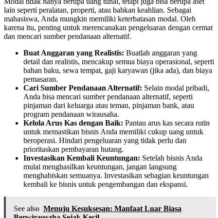
Modal tidak hanya berupa uang tunai, tetapi juga bisa berupa aset
lain seperti peralatan, properti, atau bahkan keahlian. Sebagai
mahasiswa, Anda mungkin memiliki keterbatasan modal. Oleh
karena itu, penting untuk merencanakan pengeluaran dengan cermat
dan mencari sumber pendanaan alternatif.
Buat Anggaran yang Realistis:
Buatlah anggaran yang
detail dan realistis, mencakup semua biaya operasional, seperti
bahan baku, sewa tempat, gaji karyawan (jika ada), dan biaya
pemasaran.
Cari Sumber Pendanaan Alternatif:
Selain modal pribadi,
Anda bisa mencari sumber pendanaan alternatif, seperti
pinjaman dari keluarga atau teman, pinjaman bank, atau
program pendanaan wirausaha.
Kelola Arus Kas dengan Baik:
Pantau arus kas secara rutin
untuk memastikan bisnis Anda memiliki cukup uang untuk
beroperasi. Hindari pengeluaran yang tidak perlu dan
prioritaskan pembayaran hutang.
Investasikan Kembali Keuntungan:
Setelah bisnis Anda
mulai menghasilkan keuntungan, jangan langsung
menghabiskan semuanya. Investasikan sebagian keuntungan
kembali ke bisnis untuk pengembangan dan ekspansi.
See also
Menuju Kesuksesan: Manfaat Luar Biasa
Berwirausaha Sejak Kecil