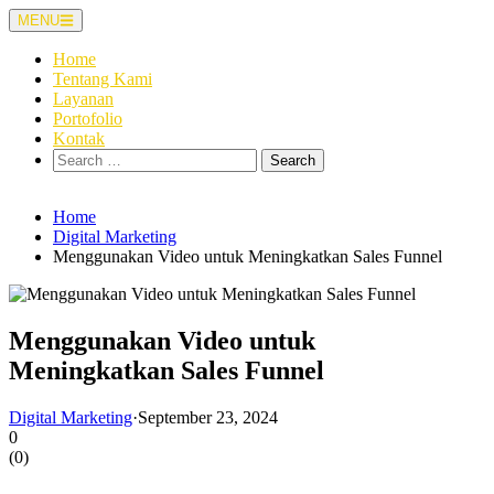
Skip
MENU
to
content
Home
Tentang Kami
Layanan
Portofolio
Kontak
Search
for:
Home
Digital Marketing
Menggunakan Video untuk Meningkatkan Sales Funnel
Menggunakan Video untuk
Meningkatkan Sales Funnel
Digital Marketing
·
September 23, 2024
0
(
0
)