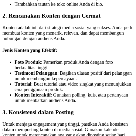
Tambahkan tautan ke toko online Anda di bio.
2. Rencanakan Konten dengan Cermat
Konten adalah inti dari strategi media sosial yang sukses. Anda perlu
membuat konten yang menarik, relevan, dan dapat membangun
hubungan dengan audiens Anda.
Jenis Konten yang Efektif:
Foto Produk
: Pamerkan produk Anda dengan foto
berkualitas tinggi.
Testimoni Pelanggan
: Bagikan ulasan positif dari pelanggan
untuk membangun kepercayaan.
Tutorial
: Buat tutorial atau video singkat yang menunjukkan
cara penggunaan produk.
Konten Interaktif
: Gunakan polling, kuis, atau pertanyaan
untuk melibatkan audiens Anda.
3. Konsistensi dalam Posting
Untuk menjaga engagement yang tinggi, pastikan Anda konsisten
dalam memposting konten di media sosial. Gunakan kalender
konten untuk merencanakan apa yang akan diposting setiap hari