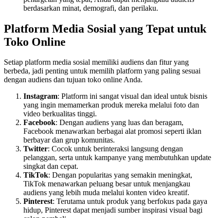
berdasarkan minat, demografi, dan perilaku.
Platform Media Sosial yang Tepat untuk
Toko Online
Setiap platform media sosial memiliki audiens dan fitur yang
berbeda, jadi penting untuk memilih platform yang paling sesuai
dengan audiens dan tujuan toko online Anda.
Instagram
: Platform ini sangat visual dan ideal untuk bisnis
yang ingin memamerkan produk mereka melalui foto dan
video berkualitas tinggi.
Facebook
: Dengan audiens yang luas dan beragam,
Facebook menawarkan berbagai alat promosi seperti iklan
berbayar dan grup komunitas.
Twitter
: Cocok untuk berinteraksi langsung dengan
pelanggan, serta untuk kampanye yang membutuhkan update
singkat dan cepat.
TikTok
: Dengan popularitas yang semakin meningkat,
TikTok menawarkan peluang besar untuk menjangkau
audiens yang lebih muda melalui konten video kreatif.
Pinterest
: Terutama untuk produk yang berfokus pada gaya
hidup, Pinterest dapat menjadi sumber inspirasi visual bagi