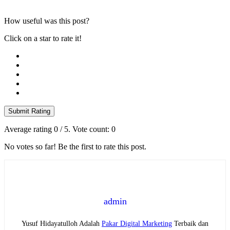
How useful was this post?
Click on a star to rate it!
Submit Rating
Average rating
0
/ 5. Vote count:
0
No votes so far! Be the first to rate this post.
admin
Yusuf Hidayatulloh Adalah
Pakar Digital Marketing
Terbaik dan