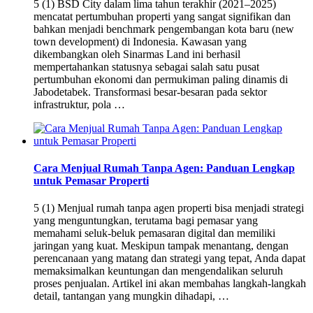
5 (1) BSD City dalam lima tahun terakhir (2021–2025)
mencatat pertumbuhan properti yang sangat signifikan dan
bahkan menjadi benchmark pengembangan kota baru (new
town development) di Indonesia. Kawasan yang
dikembangkan oleh Sinarmas Land ini berhasil
mempertahankan statusnya sebagai salah satu pusat
pertumbuhan ekonomi dan permukiman paling dinamis di
Jabodetabek. Transformasi besar-besaran pada sektor
infrastruktur, pola …
Cara Menjual Rumah Tanpa Agen: Panduan Lengkap
untuk Pemasar Properti
5 (1) Menjual rumah tanpa agen properti bisa menjadi strategi
yang menguntungkan, terutama bagi pemasar yang
memahami seluk-beluk pemasaran digital dan memiliki
jaringan yang kuat. Meskipun tampak menantang, dengan
perencanaan yang matang dan strategi yang tepat, Anda dapat
memaksimalkan keuntungan dan mengendalikan seluruh
proses penjualan. Artikel ini akan membahas langkah-langkah
detail, tantangan yang mungkin dihadapi, …