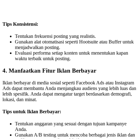
Tips Konsistensi:
Tentukan frekuensi posting yang realistis.
Gunakan alat otomatisasi seperti Hootsuite atau Buffer untuk
menjadwalkan posting.
Evaluasi performa setiap konten untuk menentukan kapan
waktu terbaik untuk posting.
4. Manfaatkan Fitur Iklan Berbayar
Iklan berbayar di media sosial seperti Facebook Ads atau Instagram
Ads dapat membantu Anda menjangkau audiens yang lebih luas dan
lebih spesifik. Anda dapat mengatur target berdasarkan demografi,
lokasi, dan minat.
Tips untuk Iklan Berbayar:
Tentukan anggaran yang sesuai dengan tujuan kampanye
Anda.
Gunakan A/B testing untuk mencoba berbagai jenis iklan dan