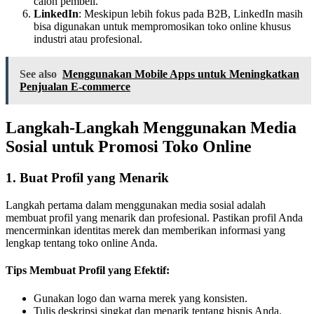
calon pembeli.
LinkedIn
: Meskipun lebih fokus pada B2B, LinkedIn masih
bisa digunakan untuk mempromosikan toko online khusus
industri atau profesional.
See also
Menggunakan Mobile Apps untuk Meningkatkan
Penjualan E-commerce
Langkah-Langkah Menggunakan Media
Sosial untuk Promosi Toko Online
1. Buat Profil yang Menarik
Langkah pertama dalam menggunakan media sosial adalah
membuat profil yang menarik dan profesional. Pastikan profil Anda
mencerminkan identitas merek dan memberikan informasi yang
lengkap tentang toko online Anda.
Tips Membuat Profil yang Efektif:
Gunakan logo dan warna merek yang konsisten.
Tulis deskripsi singkat dan menarik tentang bisnis Anda.