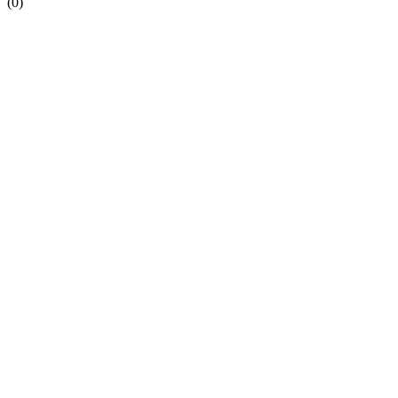
(
0
)