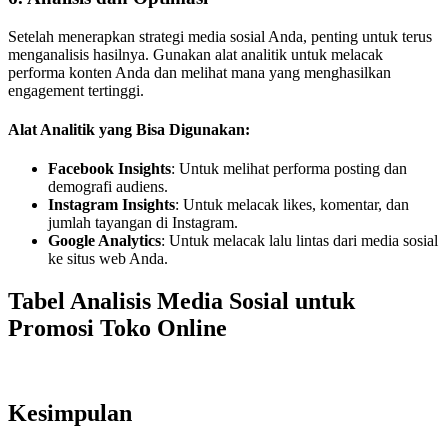
Setelah menerapkan strategi media sosial Anda, penting untuk terus
menganalisis hasilnya. Gunakan alat analitik untuk melacak
performa konten Anda dan melihat mana yang menghasilkan
engagement tertinggi.
Alat Analitik yang Bisa Digunakan:
Facebook Insights
: Untuk melihat performa posting dan
demografi audiens.
Instagram Insights
: Untuk melacak likes, komentar, dan
jumlah tayangan di Instagram.
Google Analytics
: Untuk melacak lalu lintas dari media sosial
ke situs web Anda.
Tabel Analisis Media Sosial untuk
Promosi Toko Online
Kesimpulan