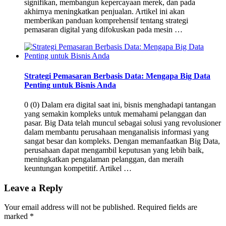
signifikan, membangun kepercayaan merek, dan pada
akhirnya meningkatkan penjualan. Artikel ini akan
memberikan panduan komprehensif tentang strategi
pemasaran digital yang difokuskan pada mesin …
Strategi Pemasaran Berbasis Data: Mengapa Big Data
Penting untuk Bisnis Anda
0 (0) Dalam era digital saat ini, bisnis menghadapi tantangan
yang semakin kompleks untuk memahami pelanggan dan
pasar. Big Data telah muncul sebagai solusi yang revolusioner
dalam membantu perusahaan menganalisis informasi yang
sangat besar dan kompleks. Dengan memanfaatkan Big Data,
perusahaan dapat mengambil keputusan yang lebih baik,
meningkatkan pengalaman pelanggan, dan meraih
keuntungan kompetitif. Artikel …
Leave a Reply
Your email address will not be published.
Required fields are
marked
*