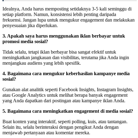
Idealnya, Anda harus memposting setidaknya 3-5 kali seminggu di
setiap platform. Namun, konsistensi lebih penting daripada
frekuensi. Jangan lupa untuk mengukur engagement dan melakukan
penyesuaian jika diperlukan.
3. Apakah saya harus menggunakan iklan berbayar untuk
promosi media sosial?
Tidak selalu, tetapi iklan berbayar bisa sangat efektif untuk
meningkatkan jangkauan dan visibilitas, terutama jika Anda ingin
menjangkau audiens yang lebih spesifik.
4. Bagaimana cara mengukur keberhasilan kampanye media
sosial?
Gunakan alat analitik seperti Facebook Insights, Instagram Insights,
atau Google Analytics untuk melihat berapa banyak engagement
yang Anda dapatkan dari postingan atau kampanye iklan Anda.
5. Bagaimana cara meningkatkan engagement di media sosial?
Buat konten yang interaktif, seperti polling, kuis, atau tantangan.
Selain itu, selalu berinteraksi dengan pengikut Anda dengan
menjawab pertanyaan atau komentar mereka.