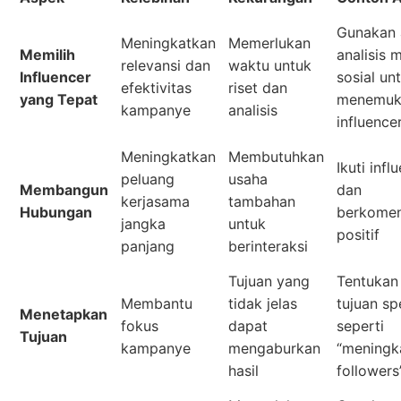
Gunakan 
Meningkatkan
Memerlukan
Memilih
analisis 
relevansi dan
waktu untuk
Influencer
sosial un
efektivitas
riset dan
yang Tepat
menemuk
kampanye
analisis
influence
Meningkatkan
Membutuhkan
Ikuti infl
peluang
usaha
Membangun
dan
kerjasama
tambahan
Hubungan
berkomen
jangka
untuk
positif
panjang
berinteraksi
Tujuan yang
Tentukan
Membantu
tidak jelas
tujuan sp
Menetapkan
fokus
dapat
seperti
Tujuan
kampanye
mengaburkan
“meningk
hasil
followers