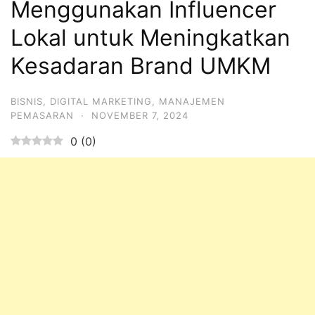
Menggunakan Influencer
Lokal untuk Meningkatkan
Kesadaran Brand UMKM
BISNIS
,
DIGITAL MARKETING
,
MANAJEMEN
PEMASARAN
·
NOVEMBER 7, 2024
0
(
0
)