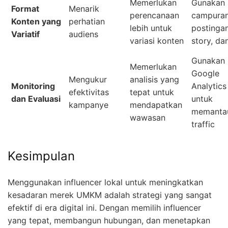
Memerlukan
Gunakan
Format
Menarik
perencanaan
campura
Konten yang
perhatian
lebih untuk
postingan
Variatif
audiens
variasi konten
story, dan
Gunakan
Memerlukan
Google
Mengukur
analisis yang
Monitoring
Analytics
efektivitas
tepat untuk
dan Evaluasi
untuk
kampanye
mendapatkan
memanta
wawasan
traffic
Kesimpulan
Menggunakan influencer lokal untuk meningkatkan
kesadaran merek UMKM adalah strategi yang sangat
efektif di era digital ini. Dengan memilih influencer
yang tepat, membangun hubungan, dan menetapkan