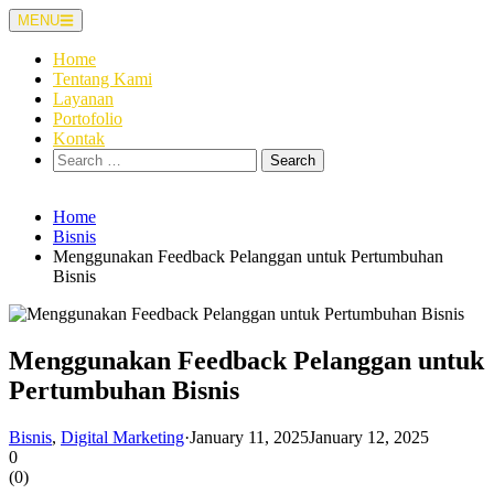
Skip
MENU
to
content
Home
Tentang Kami
Layanan
Portofolio
Kontak
Search
for:
Home
Bisnis
Menggunakan Feedback Pelanggan untuk Pertumbuhan
Bisnis
Menggunakan Feedback Pelanggan untuk
Pertumbuhan Bisnis
Bisnis
,
Digital Marketing
·
January 11, 2025
January 12, 2025
0
(
0
)