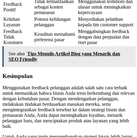
Tidak termanfaatkan
Menggunakan testimoni dan
Feedback
sebagai konten
ulasan untuk meningkatkan
Positif
pemasaran
kepercayaan
Keluhan
Potensi kehilangan
Menyediakan pelatihan
Layanan
pelanggan
kepada tim customer support
Feedback
Menggabungkan feedback
Kesulitan memahami
Tidak
dengan data penjualan dan
preferensi pasar
Konsisten
riset pasar
See also
Tips Menulis Artikel Blog yang Menarik dan
SEO Friendly
Kesimpulan
Menggunakan feedback pelanggan adalah salah satu cara terbaik
untuk memastikan bahwa bisnis Anda terus berkembang dan relevan
dengan kebutuhan pasar. Dengan mendengarkan pelanggan,
melakukan tindakan berdasarkan masukan mereka, serta
mengintegrasikan feedback tersebut ke dalam strategi bisnis dan
pemasaran Anda, Anda dapat meningkatkan loyalitas, menarik
pelanggan baru, dan menciptakan produk atau layanan yang lebih
baik.
Untuk Anda yang ingin mengembangkan strategi bisnis lebih lanjut