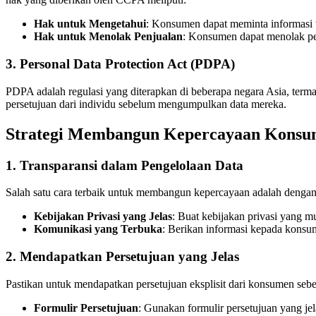
Hak untuk Mengetahui
: Konsumen dapat meminta informasi 
Hak untuk Menolak Penjualan
: Konsumen dapat menolak pen
3. Personal Data Protection Act (PDPA)
PDPA adalah regulasi yang diterapkan di beberapa negara Asia, t
persetujuan dari individu sebelum mengumpulkan data mereka.
Strategi Membangun Kepercayaan Konsum
1. Transparansi dalam Pengelolaan Data
Salah satu cara terbaik untuk membangun kepercayaan adalah dengan 
Kebijakan Privasi yang Jelas
: Buat kebijakan privasi yang 
Komunikasi yang Terbuka
: Berikan informasi kepada konsum
2. Mendapatkan Persetujuan yang Jelas
Pastikan untuk mendapatkan persetujuan eksplisit dari konsumen se
Formulir Persetujuan
: Gunakan formulir persetujuan yang je