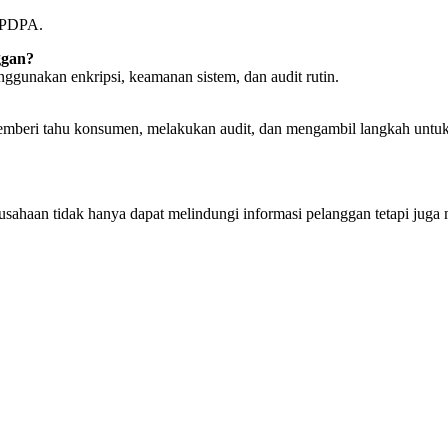
 PDPA.
ggan?
gunakan enkripsi, keamanan sistem, dan audit rutin.
 memberi tahu konsumen, melakukan audit, dan mengambil langkah untu
usahaan tidak hanya dapat melindungi informasi pelanggan tetapi jug