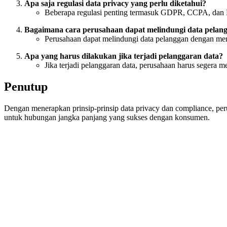
Apa saja regulasi data privacy yang perlu diketahui?
Beberapa regulasi penting termasuk GDPR, CCPA, dan
Bagaimana cara perusahaan dapat melindungi data pelan
Perusahaan dapat melindungi data pelanggan dengan meng
Apa yang harus dilakukan jika terjadi pelanggaran data?
Jika terjadi pelanggaran data, perusahaan harus segera
Penutup
Dengan menerapkan prinsip-prinsip data privacy dan compliance, per
untuk hubungan jangka panjang yang sukses dengan konsumen.