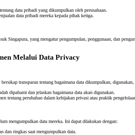
tentang data pribadi yang dikumpulkan oleh perusahaan.
jualan data pribadi mereka kepada pihak ketiga.
ermasuk Singapura, yang mengatur pengumpulan, penggunaan, dan pen
en Melalui Data Privacy
bersikap transparan tentang bagaimana data dikumpulkan, digunakan, d
mudah dipahami dan jelaskan bagaimana data akan digunakan.
en tentang perubahan dalam kebijakan privasi atau praktik pengelolaan
belum mengumpulkan data mereka. Ini dapat dilakukan dengan:
las dan ringkas saat mengumpulkan data.