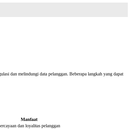
ulasi dan melindungi data pelanggan. Beberapa langkah yang dapat
Manfaat
cayaan dan loyalitas pelanggan