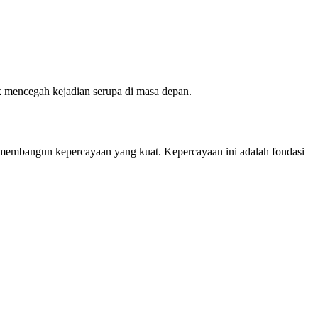
k mencegah kejadian serupa di masa depan.
a membangun kepercayaan yang kuat. Kepercayaan ini adalah fondasi