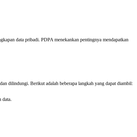
gungkapan data pribadi. PDPA menekankan pentingnya mendapatkan
an dilindungi. Berikut adalah beberapa langkah yang dapat diambil:
 data.