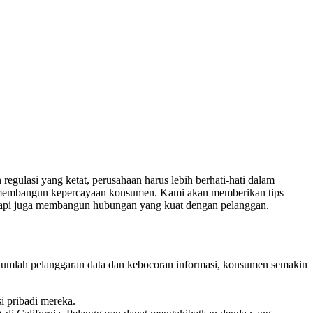
 regulasi yang ketat, perusahaan harus lebih berhati-hati dalam
k membangun kepercayaan konsumen. Kami akan memberikan tips
tetapi juga membangun hubungan yang kuat dengan pelanggan.
 jumlah pelanggaran data dan kebocoran informasi, konsumen semakin
i pribadi mereka.