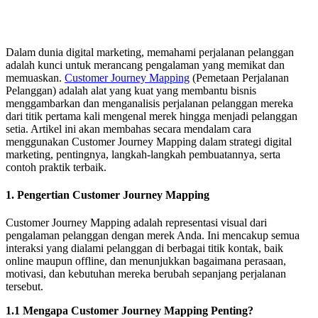
Dalam dunia digital marketing, memahami perjalanan pelanggan
adalah kunci untuk merancang pengalaman yang memikat dan
memuaskan.
Customer Journey Mapping
(Pemetaan Perjalanan
Pelanggan) adalah alat yang kuat yang membantu bisnis
menggambarkan dan menganalisis perjalanan pelanggan mereka
dari titik pertama kali mengenal merek hingga menjadi pelanggan
setia. Artikel ini akan membahas secara mendalam cara
menggunakan Customer Journey Mapping dalam strategi digital
marketing, pentingnya, langkah-langkah pembuatannya, serta
contoh praktik terbaik.
1. Pengertian Customer Journey Mapping
Customer Journey Mapping adalah representasi visual dari
pengalaman pelanggan dengan merek Anda. Ini mencakup semua
interaksi yang dialami pelanggan di berbagai titik kontak, baik
online maupun offline, dan menunjukkan bagaimana perasaan,
motivasi, dan kebutuhan mereka berubah sepanjang perjalanan
tersebut.
1.1 Mengapa Customer Journey Mapping Penting?