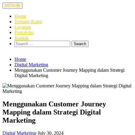
Skip
MENU
to
content
Home
Tentang Kami
Layanan
Portofolio
Kontak
Search
for:
Home
Digital Marketing
Menggunakan Customer Journey Mapping dalam Strategi
Digital Marketing
Menggunakan Customer Journey
Mapping dalam Strategi Digital
Marketing
Digital Marketing
·
July 30, 2024