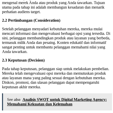
mengenal merek Anda atau produk yang Anda tawarkan. Tujuan
utama pada tahap ini adalah membangun kesadaran dan menarik
perhatian audiens target.
2.2 Pertimbangan (Consideration)
Setelah pelanggan menyadari kebutuhan mereka, mereka mulai
mencari informasi dan mengevaluasi berbagai opsi yang tersedia. Di
sini, pelanggan membandingkan produk atau layanan yang berbeda,
termasuk milik Anda dan pesaing. Konten edukatif dan informatif
sangat penting untuk membantu pelanggan memahami nilai yang
Anda tawarkan.
2.3 Keputusan (Decision)
Pada tahap keputusan, pelanggan siap untuk melakukan pembelian.
Mereka telah mengevaluasi opsi mereka dan memutuskan produk
atau layanan mana yang paling sesuai dengan kebutuhan mereka.
Diskon, promosi, dan ulasan pelanggan dapat mempengaruhi
keputusan akhir mereka.
See also
Analisis SWOT untuk Digital Marketing Agency:
Memahami Kekuatan dan Kelemahan