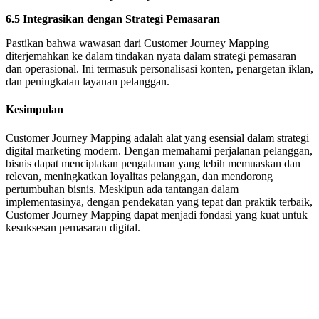
6.5 Integrasikan dengan Strategi Pemasaran
Pastikan bahwa wawasan dari Customer Journey Mapping
diterjemahkan ke dalam tindakan nyata dalam strategi pemasaran
dan operasional. Ini termasuk personalisasi konten, penargetan iklan,
dan peningkatan layanan pelanggan.
Kesimpulan
Customer Journey Mapping adalah alat yang esensial dalam strategi
digital marketing modern. Dengan memahami perjalanan pelanggan,
bisnis dapat menciptakan pengalaman yang lebih memuaskan dan
relevan, meningkatkan loyalitas pelanggan, dan mendorong
pertumbuhan bisnis. Meskipun ada tantangan dalam
implementasinya, dengan pendekatan yang tepat dan praktik terbaik,
Customer Journey Mapping dapat menjadi fondasi yang kuat untuk
kesuksesan pemasaran digital.