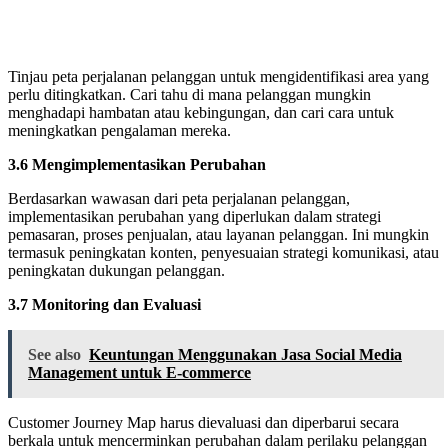
Tinjau peta perjalanan pelanggan untuk mengidentifikasi area yang
perlu ditingkatkan. Cari tahu di mana pelanggan mungkin
menghadapi hambatan atau kebingungan, dan cari cara untuk
meningkatkan pengalaman mereka.
3.6 Mengimplementasikan Perubahan
Berdasarkan wawasan dari peta perjalanan pelanggan,
implementasikan perubahan yang diperlukan dalam strategi
pemasaran, proses penjualan, atau layanan pelanggan. Ini mungkin
termasuk peningkatan konten, penyesuaian strategi komunikasi, atau
peningkatan dukungan pelanggan.
3.7 Monitoring dan Evaluasi
See also
Keuntungan Menggunakan Jasa Social Media
Management untuk E-commerce
Customer Journey Map harus dievaluasi dan diperbarui secara
berkala untuk mencerminkan perubahan dalam perilaku pelanggan