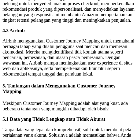
peluang untuk menyederhanakan proses checkout, memperkenalkan
rekomendasi produk yang dipersonalisasi, dan menyediakan layanan
pelanggan yang responsif. Ini membantu Amazon mempertahankan
tingkat retensi pelanggan yang tinggi dan meningkatkan penjualan.
4.3 Airbnb
Airbnb menggunakan Customer Journey Mapping untuk memahami
berbagai tahap yang dilalui pengguna saat mencari dan memesan
akomodasi. Mereka mengidentifikasi titik kontak utama seperti
pencarian, pemesanan, dan ulasan pasca-pemesanan. Dengan
wawasan ini, Airbnb mampu meningkatkan user experience di situs
web dan aplikasinya, serta memperkenalkan fitur-fitur seperti
rekomendasi tempat tinggal dan panduan lokal.
5. Tantangan dalam Menggunakan Customer Journey
Mapping
Meskipun Customer Journey Mapping adalah alat yang kuat, ada
beberapa tantangan yang mungkin dihadapi oleh bisnis:
5.1 Data yang Tidak Lengkap atau Tidak Akurat
Tanpa data yang tepat dan komprehensif, sulit untuk membuat peta
perjalanan yang akurat. Solusinya adalah memastikan bahwa Anda