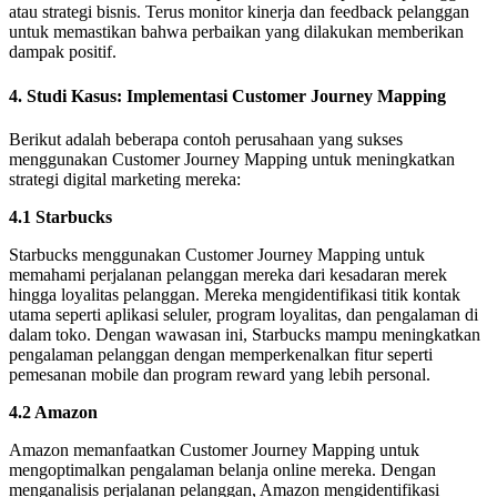
atau strategi bisnis. Terus monitor kinerja dan feedback pelanggan
untuk memastikan bahwa perbaikan yang dilakukan memberikan
dampak positif.
4. Studi Kasus: Implementasi Customer Journey Mapping
Berikut adalah beberapa contoh perusahaan yang sukses
menggunakan Customer Journey Mapping untuk meningkatkan
strategi digital marketing mereka:
4.1 Starbucks
Starbucks menggunakan Customer Journey Mapping untuk
memahami perjalanan pelanggan mereka dari kesadaran merek
hingga loyalitas pelanggan. Mereka mengidentifikasi titik kontak
utama seperti aplikasi seluler, program loyalitas, dan pengalaman di
dalam toko. Dengan wawasan ini, Starbucks mampu meningkatkan
pengalaman pelanggan dengan memperkenalkan fitur seperti
pemesanan mobile dan program reward yang lebih personal.
4.2 Amazon
Amazon memanfaatkan Customer Journey Mapping untuk
mengoptimalkan pengalaman belanja online mereka. Dengan
menganalisis perjalanan pelanggan, Amazon mengidentifikasi