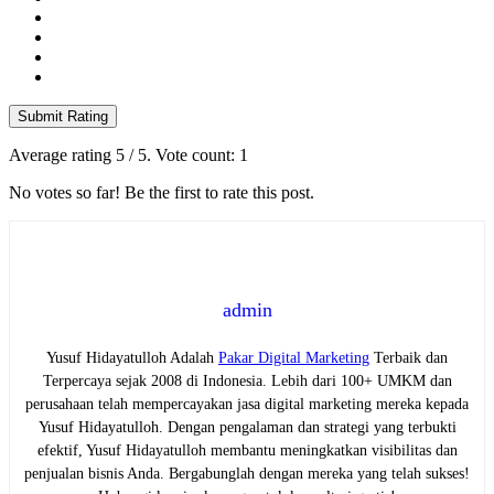
Submit Rating
Average rating
5
/ 5. Vote count:
1
No votes so far! Be the first to rate this post.
admin
Yusuf Hidayatulloh Adalah
Pakar Digital Marketing
Terbaik dan
Terpercaya sejak 2008 di Indonesia. Lebih dari 100+ UMKM dan
perusahaan telah mempercayakan jasa digital marketing mereka kepada
Yusuf Hidayatulloh. Dengan pengalaman dan strategi yang terbukti
efektif, Yusuf Hidayatulloh membantu meningkatkan visibilitas dan
penjualan bisnis Anda. Bergabunglah dengan mereka yang telah sukses!