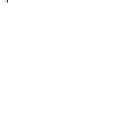
(
1
)