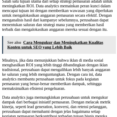
Salah satu tujuan utama dari setiap strategi pemasaran adalah untuk
meningkatkan ROI. Data analytics memainkan peran kunci dalam
mencapai tujuan ini dengan memberikan wawasan yang diperlukan
untuk mengalokasikan anggaran pemasaran secara efektif. Dengan
menganalisis hasil dari kampanye sebelumnya, perusahaan dapat
menentukan saluran dan strategi mana yang memberikan hasil
terbaik dan mengalokasikan anggaran mereka sesuai dengan itu.
See also
Cara Mengukur dan Meningkatkan Kualitas
Konten untuk SEO yang Lebih Baik
Misalnya, jika data menunjukkan bahwa iklan di media sosial
menghasilkan ROI yang lebih tinggi dibandingkan dengan iklan
tradisional, perusahaan dapat mengalihkan lebih banyak anggaran
ke saluran yang lebih menguntungkan. Dengan cara ini, data
analytics membantu perusahaan untuk fokus pada kegiatan
pemasaran yang benar-benar memberikan dampak, sehingga
memaksimalkan efisiensi pengeluaran.
Data analytics juga memungkinkan perusahaan untuk mengukur
dampak dari berbagai inisiatif pemasaran. Dengan melacak metrik
kinerja, seperti lead generation, konversi, dan retensi pelanggan,
perusahaan dapat memahami dengan jelas bagaimana setiap
kegiatan pemasaran berkontribusi terhadap tujuan bisnis mereka.