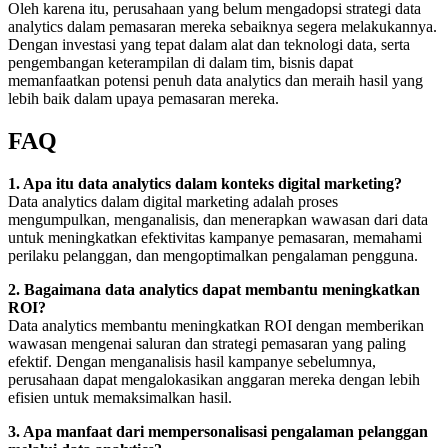
Oleh karena itu, perusahaan yang belum mengadopsi strategi data
analytics dalam pemasaran mereka sebaiknya segera melakukannya.
Dengan investasi yang tepat dalam alat dan teknologi data, serta
pengembangan keterampilan di dalam tim, bisnis dapat
memanfaatkan potensi penuh data analytics dan meraih hasil yang
lebih baik dalam upaya pemasaran mereka.
FAQ
1. Apa itu data analytics dalam konteks digital marketing?
Data analytics dalam digital marketing adalah proses
mengumpulkan, menganalisis, dan menerapkan wawasan dari data
untuk meningkatkan efektivitas kampanye pemasaran, memahami
perilaku pelanggan, dan mengoptimalkan pengalaman pengguna.
2. Bagaimana data analytics dapat membantu meningkatkan
ROI?
Data analytics membantu meningkatkan ROI dengan memberikan
wawasan mengenai saluran dan strategi pemasaran yang paling
efektif. Dengan menganalisis hasil kampanye sebelumnya,
perusahaan dapat mengalokasikan anggaran mereka dengan lebih
efisien untuk memaksimalkan hasil.
3. Apa manfaat dari mempersonalisasi pengalaman pelanggan