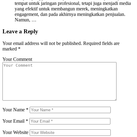
tempat untuk jaringan profesional, tetapi juga menjadi media
yang efektif untuk membangun merek, meningkatkan
engagement, dan pada akhirnya meningkatkan penjualan.
Namun, …
Leave a Reply
Your email address will not be published.
Required fields are
marked
*
Your Comment
Your Name
*
Your Email
*
Your Website