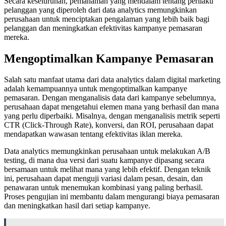
Secara keseluruhan, pemahaman yang mendalam tentang perilaku
pelanggan yang diperoleh dari data analytics memungkinkan
perusahaan untuk menciptakan pengalaman yang lebih baik bagi
pelanggan dan meningkatkan efektivitas kampanye pemasaran
mereka.
Mengoptimalkan Kampanye Pemasaran
Salah satu manfaat utama dari data analytics dalam digital marketing
adalah kemampuannya untuk mengoptimalkan kampanye
pemasaran. Dengan menganalisis data dari kampanye sebelumnya,
perusahaan dapat mengetahui elemen mana yang berhasil dan mana
yang perlu diperbaiki. Misalnya, dengan menganalisis metrik seperti
CTR (Click-Through Rate), konversi, dan ROI, perusahaan dapat
mendapatkan wawasan tentang efektivitas iklan mereka.
Data analytics memungkinkan perusahaan untuk melakukan A/B
testing, di mana dua versi dari suatu kampanye dipasang secara
bersamaan untuk melihat mana yang lebih efektif. Dengan teknik
ini, perusahaan dapat menguji variasi dalam pesan, desain, dan
penawaran untuk menemukan kombinasi yang paling berhasil.
Proses pengujian ini membantu dalam mengurangi biaya pemasaran
dan meningkatkan hasil dari setiap kampanye.