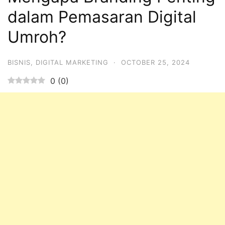
dalam Pemasaran Digital
Umroh?
BISNIS
,
DIGITAL MARKETING
·
OCTOBER 25, 2024
0
(
0
)