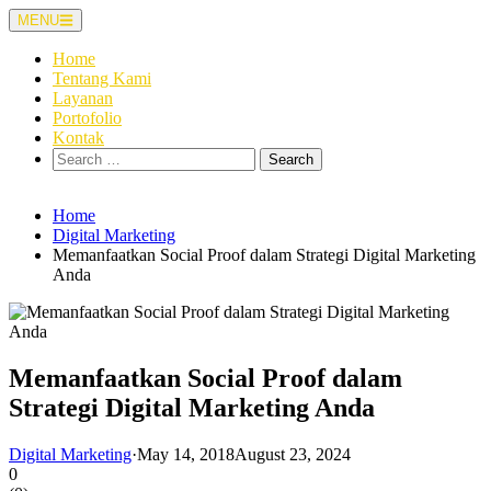
Skip
MENU
to
content
Home
Tentang Kami
Layanan
Portofolio
Kontak
Search
for:
Home
Digital Marketing
Memanfaatkan Social Proof dalam Strategi Digital Marketing
Anda
Memanfaatkan Social Proof dalam
Strategi Digital Marketing Anda
Digital Marketing
·
May 14, 2018
August 23, 2024
0