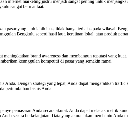
n internet marketing justru menjadi sangat penting untuk menjangkau 
gkulu sangat bermanfaat:
 pasar yang jauh lebih luas, tidak hanya terbatas pada wilayah Bengku
nggulan Bengkulu seperti hasil laut, kerajinan lokal, atau produk perta
dapat meningkatkan brand awareness dan membangun reputasi yang kuat
mberikan keunggulan kompetitif di pasar yang semakin ramai.
nis Anda. Dengan strategi yang tepat, Anda dapat mengarahkan traffic
ada pertumbuhan bisnis Anda.
ye pemasaran Anda secara akurat. Anda dapat melacak metrik kunci se
n Anda secara berkelanjutan. Data yang akurat akan membantu Anda m