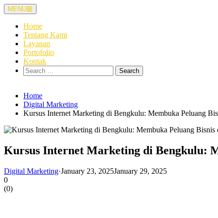
Skip
MENU
to
content
Home
Tentang Kami
Layanan
Portofolio
Kontak
Search
for:
Home
Digital Marketing
Kursus Internet Marketing di Bengkulu: Membuka Peluang Bisn
Kursus Internet Marketing di Bengkulu: 
Digital Marketing
·
January 23, 2025
January 29, 2025
0
(
0
)