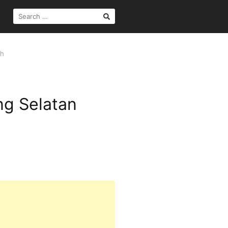
SEARCH
FOR:
oh
ng Selatan