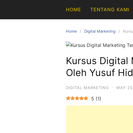
Skip
HOME
TENTANG KAMI
to
content
Home
Digital Marketing
Kursu
Kursus Digital
Oleh Yusuf Hid
DIGITAL MARKETING
·
MAY 25
5
(
1
)