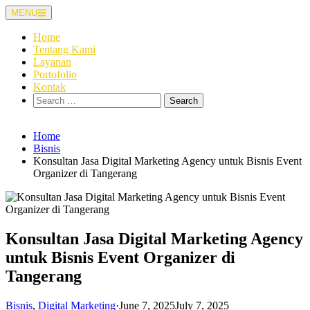
Skip
MENU
to
content
Home
Tentang Kami
Layanan
Portofolio
Kontak
Search
for:
Home
Bisnis
Konsultan Jasa Digital Marketing Agency untuk Bisnis Event
Organizer di Tangerang
Konsultan Jasa Digital Marketing Agency
untuk Bisnis Event Organizer di
Tangerang
Bisnis
,
Digital Marketing
·
June 7, 2025
July 7, 2025