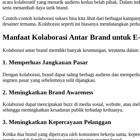
acara kolaboratif yang menarik audiens kedua belah pihak. Dalam i
serta menambah daya tarik brand.
Contoh-contoh kolaborasi sukses bisa kita lihat dari berbagai kamp
desainer ternama. Kolaborasi seperti ini biasanya mendatangkan perha
Manfaat Kolaborasi Antar Brand untuk 
Kolaborasi antar brand memiliki banyak keuntungan, terutama dalam
1.
Memperluas Jangkauan Pasar
Dengan kolaborasi, brand dapat saling berbagi audiens dan memperlu
segmen pasar yang sebelumnya sulit dijangkau.
2.
Meningkatkan Brand Awareness
Kolaborasi dapat menciptakan buzz di media sosial, website, atau me
sehingga meningkatkan kesadaran publik terhadap keduanya.
3.
Meningkatkan Kepercayaan Pelanggan
Ketika dua brand yang dipercaya oleh konsumen bekerja sama, kepe
mereka sudah familiar dengan reputasi masing-masing brand.