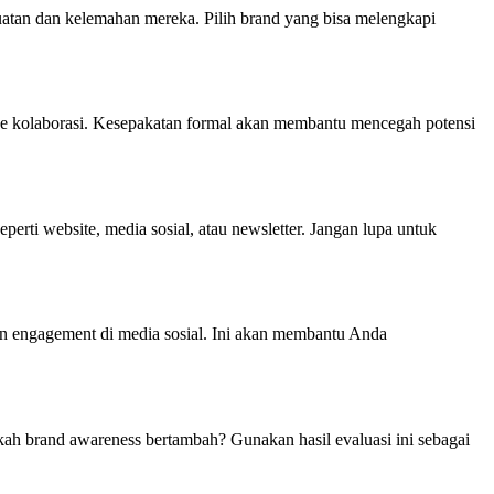
uatan dan kelemahan mereka. Pilih brand yang bisa melengkapi
line kolaborasi. Kesepakatan formal akan membantu mencegah potensi
rti website, media sosial, atau newsletter. Jangan lupa untuk
 dan engagement di media sosial. Ini akan membantu Anda
kah brand awareness bertambah? Gunakan hasil evaluasi ini sebagai