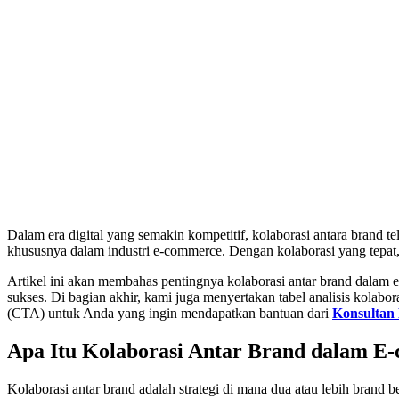
Dalam era digital yang semakin kompetitif, kolaborasi antara brand t
khususnya dalam industri e-commerce. Dengan kolaborasi yang tepat,
Artikel ini akan membahas pentingnya kolaborasi antar brand dalam 
sukses. Di bagian akhir, kami juga menyertakan tabel analisis kolabo
(CTA) untuk Anda yang ingin mendapatkan bantuan dari
Konsultan 
Apa Itu Kolaborasi Antar Brand dalam E
Kolaborasi antar brand adalah strategi di mana dua atau lebih bran