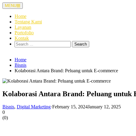
Skip
MENU
to
content
Home
Tentang Kami
Layanan
Portofolio
Kontak
Search
for:
Home
Bisnis
Kolaborasi Antara Brand: Peluang untuk E-commerce
Kolaborasi Antara Brand: Peluang untuk
Bisnis
,
Digital Marketing
·
February 15, 2024
January 12, 2025
0
(
0
)