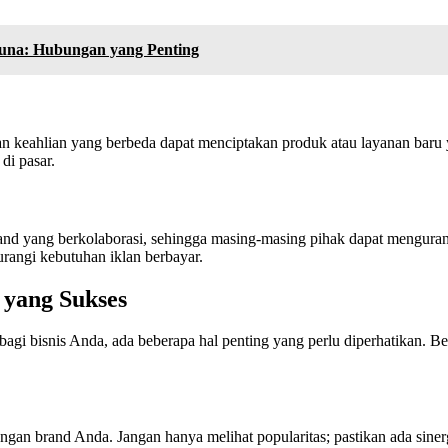
una: Hubungan yang Penting
 keahlian yang berbeda dapat menciptakan produk atau layanan baru yan
di pasar.
rand yang berkolaborasi, sehingga masing-masing pihak dapat mengura
rangi kebutuhan iklan berbayar.
yang Sukses
bagi bisnis Anda, ada beberapa hal penting yang perlu diperhatikan. 
 dengan brand Anda. Jangan hanya melihat popularitas; pastikan ada siner