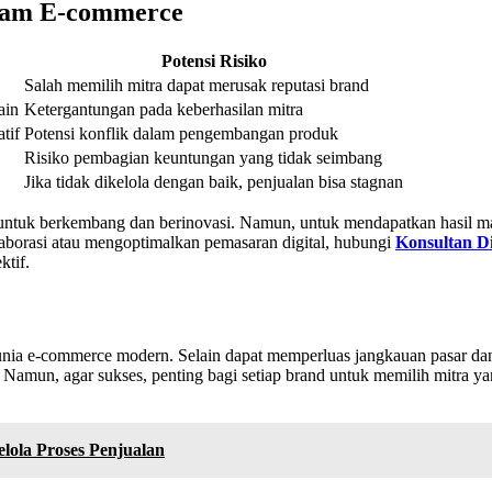
alam E-commerce
Potensi Risiko
Salah memilih mitra dapat merusak reputasi brand
ain
Ketergantungan pada keberhasilan mitra
tif
Potensi konflik dalam pengembangan produk
Risiko pembagian keuntungan yang tidak seimbang
Jika tidak dikelola dengan baik, penjualan bisa stagnan
 untuk berkembang dan berinovasi. Namun, untuk mendapatkan hasil ma
borasi atau mengoptimalkan pemasaran digital, hubungi
Konsultan Di
ktif.
dunia e-commerce modern. Selain dapat memperluas jangkauan pasar da
Namun, agar sukses, penting bagi setiap brand untuk memilih mitra ya
ola Proses Penjualan