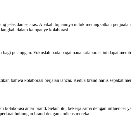
yang jelas dan selaras. Apakah tujuannya untuk meningkatkan penjuala
 langkah dalam kampanye kolaborasi.
ih bagi pelanggan. Fokuslah pada bagaimana kolaborasi ini dapat memb
tikan bahwa kolaborasi berjalan lancar. Kedua brand harus sepakat 
n kolaborasi antar brand. Selain itu, bekerja sama dengan influencer 
perkuat hubungan brand dengan audiens mereka.