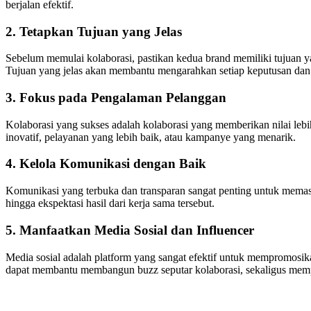
berjalan efektif.
2.
Tetapkan Tujuan yang Jelas
Sebelum memulai kolaborasi, pastikan kedua brand memiliki tujuan 
Tujuan yang jelas akan membantu mengarahkan setiap keputusan dan
3.
Fokus pada Pengalaman Pelanggan
Kolaborasi yang sukses adalah kolaborasi yang memberikan nilai leb
inovatif, pelayanan yang lebih baik, atau kampanye yang menarik.
4.
Kelola Komunikasi dengan Baik
Komunikasi yang terbuka dan transparan sangat penting untuk memas
hingga ekspektasi hasil dari kerja sama tersebut.
5.
Manfaatkan Media Sosial dan Influencer
Media sosial adalah platform yang sangat efektif untuk mempromosika
dapat membantu membangun buzz seputar kolaborasi, sekaligus mem