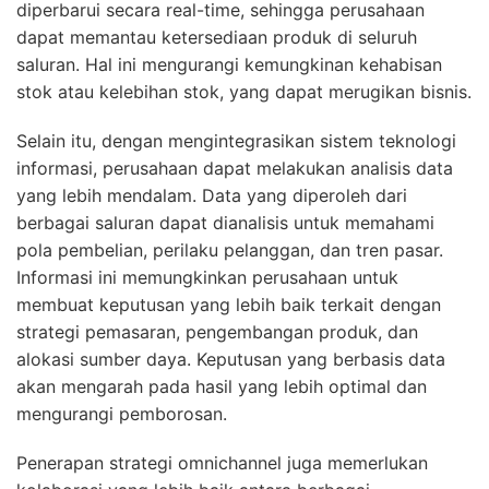
diperbarui secara real-time, sehingga perusahaan
dapat memantau ketersediaan produk di seluruh
saluran. Hal ini mengurangi kemungkinan kehabisan
stok atau kelebihan stok, yang dapat merugikan bisnis.
Selain itu, dengan mengintegrasikan sistem teknologi
informasi, perusahaan dapat melakukan analisis data
yang lebih mendalam. Data yang diperoleh dari
berbagai saluran dapat dianalisis untuk memahami
pola pembelian, perilaku pelanggan, dan tren pasar.
Informasi ini memungkinkan perusahaan untuk
membuat keputusan yang lebih baik terkait dengan
strategi pemasaran, pengembangan produk, dan
alokasi sumber daya. Keputusan yang berbasis data
akan mengarah pada hasil yang lebih optimal dan
mengurangi pemborosan.
Penerapan strategi omnichannel juga memerlukan