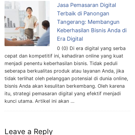
Jasa Pemasaran Digital
Terbaik di Panongan
Tangerang: Membangun
Keberhasilan Bisnis Anda di
Era Digital
0 (0) Di era digital yang serba
cepat dan kompetitif ini, kehadiran online yang kuat
menjadi penentu keberhasilan bisnis. Tidak peduli
seberapa berkualitas produk atau layanan Anda, jika
tidak terlihat oleh pelanggan potensial di dunia online,
bisnis Anda akan kesulitan berkembang. Oleh karena
itu, strategi pemasaran digital yang efektif menjadi
kunci utama. Artikel ini akan …
Leave a Reply