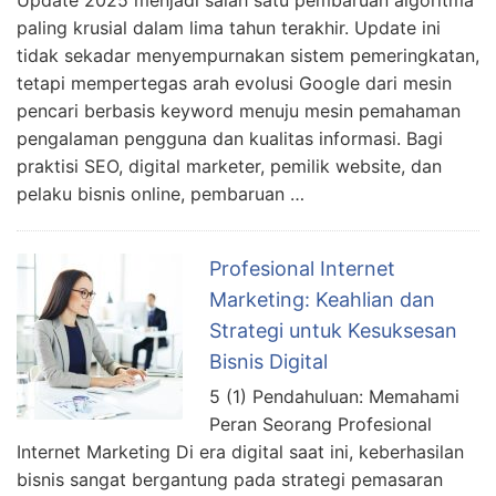
paling krusial dalam lima tahun terakhir. Update ini
tidak sekadar menyempurnakan sistem pemeringkatan,
tetapi mempertegas arah evolusi Google dari mesin
pencari berbasis keyword menuju mesin pemahaman
pengalaman pengguna dan kualitas informasi. Bagi
praktisi SEO, digital marketer, pemilik website, dan
pelaku bisnis online, pembaruan …
Profesional Internet
Marketing: Keahlian dan
Strategi untuk Kesuksesan
Bisnis Digital
5 (1) Pendahuluan: Memahami
Peran Seorang Profesional
Internet Marketing Di era digital saat ini, keberhasilan
bisnis sangat bergantung pada strategi pemasaran