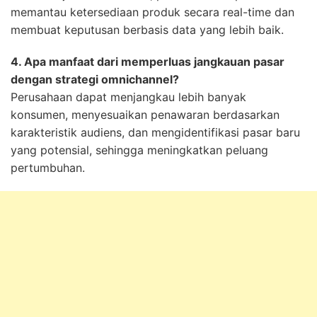
memantau ketersediaan produk secara real-time dan
membuat keputusan berbasis data yang lebih baik.
4. Apa manfaat dari memperluas jangkauan pasar
dengan strategi omnichannel?
Perusahaan dapat menjangkau lebih banyak
konsumen, menyesuaikan penawaran berdasarkan
karakteristik audiens, dan mengidentifikasi pasar baru
yang potensial, sehingga meningkatkan peluang
pertumbuhan.