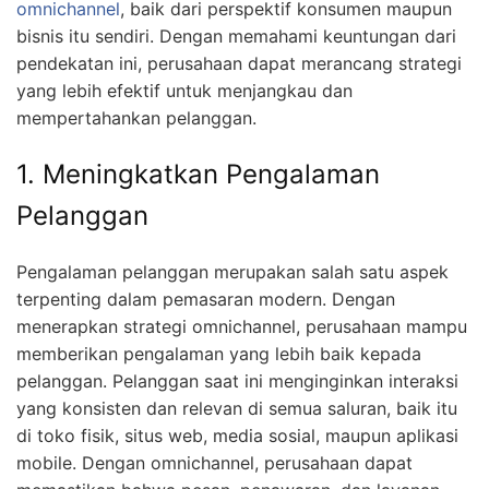
omnichannel
, baik dari perspektif konsumen maupun
bisnis itu sendiri. Dengan memahami keuntungan dari
pendekatan ini, perusahaan dapat merancang strategi
yang lebih efektif untuk menjangkau dan
mempertahankan pelanggan.
1. Meningkatkan Pengalaman
Pelanggan
Pengalaman pelanggan merupakan salah satu aspek
terpenting dalam pemasaran modern. Dengan
menerapkan strategi omnichannel, perusahaan mampu
memberikan pengalaman yang lebih baik kepada
pelanggan. Pelanggan saat ini menginginkan interaksi
yang konsisten dan relevan di semua saluran, baik itu
di toko fisik, situs web, media sosial, maupun aplikasi
mobile. Dengan omnichannel, perusahaan dapat