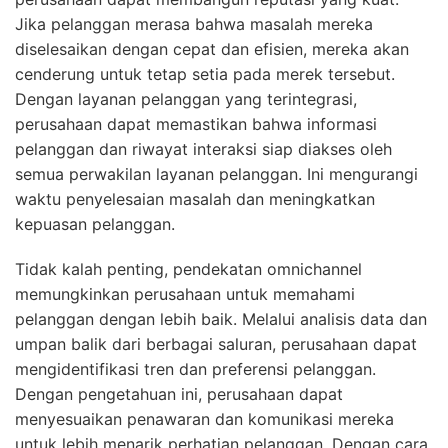
Jika pelanggan merasa bahwa masalah mereka
diselesaikan dengan cepat dan efisien, mereka akan
cenderung untuk tetap setia pada merek tersebut.
Dengan layanan pelanggan yang terintegrasi,
perusahaan dapat memastikan bahwa informasi
pelanggan dan riwayat interaksi siap diakses oleh
semua perwakilan layanan pelanggan. Ini mengurangi
waktu penyelesaian masalah dan meningkatkan
kepuasan pelanggan.
Tidak kalah penting, pendekatan omnichannel
memungkinkan perusahaan untuk memahami
pelanggan dengan lebih baik. Melalui analisis data dan
umpan balik dari berbagai saluran, perusahaan dapat
mengidentifikasi tren dan preferensi pelanggan.
Dengan pengetahuan ini, perusahaan dapat
menyesuaikan penawaran dan komunikasi mereka
untuk lebih menarik perhatian pelanggan. Dengan cara