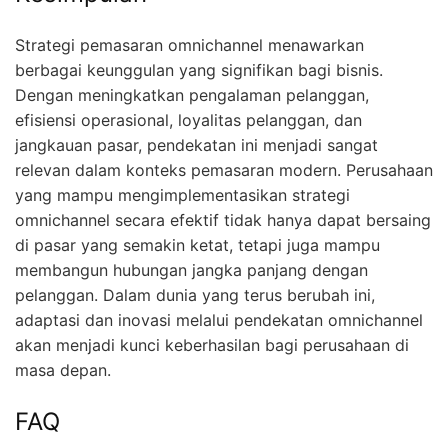
Strategi pemasaran omnichannel menawarkan
berbagai keunggulan yang signifikan bagi bisnis.
Dengan meningkatkan pengalaman pelanggan,
efisiensi operasional, loyalitas pelanggan, dan
jangkauan pasar, pendekatan ini menjadi sangat
relevan dalam konteks pemasaran modern. Perusahaan
yang mampu mengimplementasikan strategi
omnichannel secara efektif tidak hanya dapat bersaing
di pasar yang semakin ketat, tetapi juga mampu
membangun hubungan jangka panjang dengan
pelanggan. Dalam dunia yang terus berubah ini,
adaptasi dan inovasi melalui pendekatan omnichannel
akan menjadi kunci keberhasilan bagi perusahaan di
masa depan.
FAQ