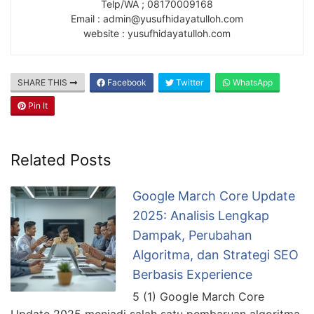
Telp/WA ; 08170009168
Email : admin@yusufhidayatulloh.com
website : yusufhidayatulloh.com
SHARE THIS
Facebook
Twitter
WhatsApp
Pin It
Related Posts
Google March Core Update
2025: Analisis Lengkap
Dampak, Perubahan
Algoritma, dan Strategi SEO
Berbasis Experience
5 (1) Google March Core
Update 2025 menjadi salah satu pembaruan algoritma