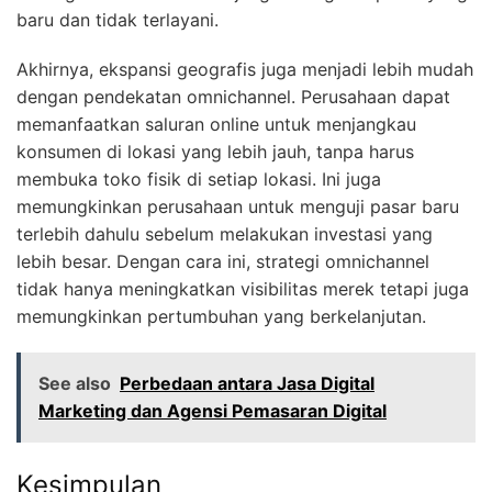
baru dan tidak terlayani.
Akhirnya, ekspansi geografis juga menjadi lebih mudah
dengan pendekatan omnichannel. Perusahaan dapat
memanfaatkan saluran online untuk menjangkau
konsumen di lokasi yang lebih jauh, tanpa harus
membuka toko fisik di setiap lokasi. Ini juga
memungkinkan perusahaan untuk menguji pasar baru
terlebih dahulu sebelum melakukan investasi yang
lebih besar. Dengan cara ini, strategi omnichannel
tidak hanya meningkatkan visibilitas merek tetapi juga
memungkinkan pertumbuhan yang berkelanjutan.
See also
Perbedaan antara Jasa Digital
Marketing dan Agensi Pemasaran Digital
Kesimpulan