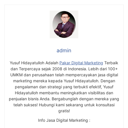
admin
Yusuf Hidayatulloh Adalah
Pakar Digital Marketing
Terbaik
dan Terpercaya sejak 2008 di Indonesia. Lebih dari 100+
UMKM dan perusahaan telah mempercayakan jasa digital
marketing mereka kepada Yusuf Hidayatulloh. Dengan
pengalaman dan strategi yang terbukti efektif, Yusuf
Hidayatulloh membantu meningkatkan visibilitas dan
penjualan bisnis Anda. Bergabunglah dengan mereka yang
telah sukses! Hubungi kami sekarang untuk konsultasi
gratis!
Info Jasa Digital Marketing :