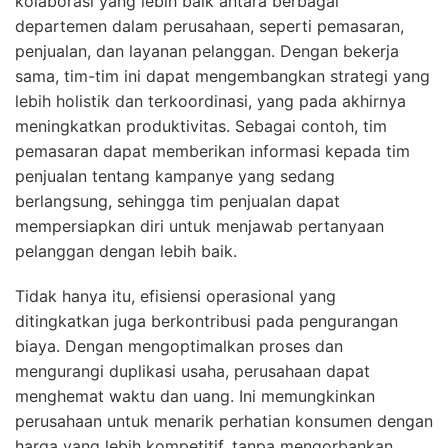
kolaborasi yang lebih baik antara berbagai
departemen dalam perusahaan, seperti pemasaran,
penjualan, dan layanan pelanggan. Dengan bekerja
sama, tim-tim ini dapat mengembangkan strategi yang
lebih holistik dan terkoordinasi, yang pada akhirnya
meningkatkan produktivitas. Sebagai contoh, tim
pemasaran dapat memberikan informasi kepada tim
penjualan tentang kampanye yang sedang
berlangsung, sehingga tim penjualan dapat
mempersiapkan diri untuk menjawab pertanyaan
pelanggan dengan lebih baik.
Tidak hanya itu, efisiensi operasional yang
ditingkatkan juga berkontribusi pada pengurangan
biaya. Dengan mengoptimalkan proses dan
mengurangi duplikasi usaha, perusahaan dapat
menghemat waktu dan uang. Ini memungkinkan
perusahaan untuk menarik perhatian konsumen dengan
harga yang lebih kompetitif, tanpa mengorbankan