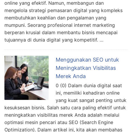
online yang efektif. Namun, membangun dan
mengelola strategi pemasaran digital yang kompleks
membutuhkan keahlian dan pengalaman yang
mumpuni. Seorang profesional internet marketing
berperan krusial dalam membantu bisnis mencapai
tujuannya di dunia digital yang kompetitif. …
Menggunakan SEO untuk
Meningkatkan Visibilitas
Merek Anda
0 (0) Dalam dunia digital saat
ini, memiliki kehadiran online
yang kuat sangat penting untuk
kesuksesan bisnis. Salah satu cara paling efektif untuk
meningkatkan visibilitas merek Anda adalah melalui
optimasi mesin pencari atau SEO (Search Engine
Optimization). Dalam artikel ini, kita akan membahas