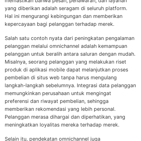
memastikan bahwa pesan, penawaran, dan layanan
yang diberikan adalah seragam di seluruh platform.
Hal ini mengurangi kebingungan dan memberikan
kepercayaan bagi pelanggan terhadap merek.
Salah satu contoh nyata dari peningkatan pengalaman
pelanggan melalui omnichannel adalah kemampuan
pelanggan untuk beralih antara saluran dengan mudah.
Misalnya, seorang pelanggan yang melakukan riset
produk di aplikasi mobile dapat melanjutkan proses
pembelian di situs web tanpa harus mengulang
langkah-langkah sebelumnya. Integrasi data pelanggan
memungkinkan perusahaan untuk mengingat
preferensi dan riwayat pembelian, sehingga
memberikan rekomendasi yang lebih personal.
Pelanggan merasa dihargai dan diperhatikan, yang
meningkatkan loyalitas mereka terhadap merek.
Selain itu, pendekatan omnichannel juga