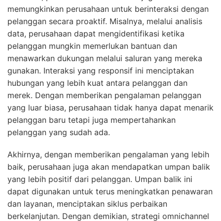
memungkinkan perusahaan untuk berinteraksi dengan
pelanggan secara proaktif. Misalnya, melalui analisis
data, perusahaan dapat mengidentifikasi ketika
pelanggan mungkin memerlukan bantuan dan
menawarkan dukungan melalui saluran yang mereka
gunakan. Interaksi yang responsif ini menciptakan
hubungan yang lebih kuat antara pelanggan dan
merek. Dengan memberikan pengalaman pelanggan
yang luar biasa, perusahaan tidak hanya dapat menarik
pelanggan baru tetapi juga mempertahankan
pelanggan yang sudah ada.
Akhirnya, dengan memberikan pengalaman yang lebih
baik, perusahaan juga akan mendapatkan umpan balik
yang lebih positif dari pelanggan. Umpan balik ini
dapat digunakan untuk terus meningkatkan penawaran
dan layanan, menciptakan siklus perbaikan
berkelanjutan. Dengan demikian, strategi omnichannel