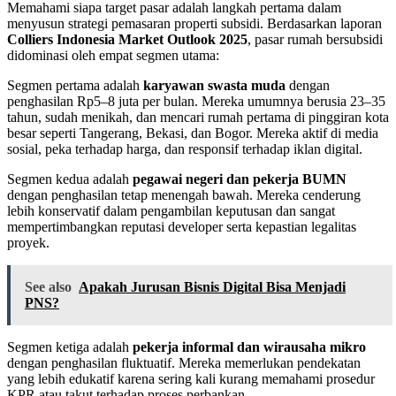
Memahami siapa target pasar adalah langkah pertama dalam
menyusun strategi pemasaran properti subsidi. Berdasarkan laporan
Colliers Indonesia Market Outlook 2025
, pasar rumah bersubsidi
didominasi oleh empat segmen utama:
Segmen pertama adalah
karyawan swasta muda
dengan
penghasilan Rp5–8 juta per bulan. Mereka umumnya berusia 23–35
tahun, sudah menikah, dan mencari rumah pertama di pinggiran kota
besar seperti Tangerang, Bekasi, dan Bogor. Mereka aktif di media
sosial, peka terhadap harga, dan responsif terhadap iklan digital.
Segmen kedua adalah
pegawai negeri dan pekerja BUMN
dengan penghasilan tetap menengah bawah. Mereka cenderung
lebih konservatif dalam pengambilan keputusan dan sangat
mempertimbangkan reputasi developer serta kepastian legalitas
proyek.
See also
Apakah Jurusan Bisnis Digital Bisa Menjadi
PNS?
Segmen ketiga adalah
pekerja informal dan wirausaha mikro
dengan penghasilan fluktuatif. Mereka memerlukan pendekatan
yang lebih edukatif karena sering kali kurang memahami prosedur
KPR atau takut terhadap proses perbankan.