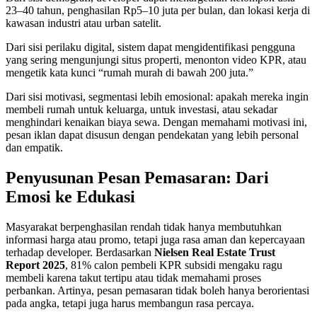
23–40 tahun, penghasilan Rp5–10 juta per bulan, dan lokasi kerja di
kawasan industri atau urban satelit.
Dari sisi perilaku digital, sistem dapat mengidentifikasi pengguna
yang sering mengunjungi situs properti, menonton video KPR, atau
mengetik kata kunci “rumah murah di bawah 200 juta.”
Dari sisi motivasi, segmentasi lebih emosional: apakah mereka ingin
membeli rumah untuk keluarga, untuk investasi, atau sekadar
menghindari kenaikan biaya sewa. Dengan memahami motivasi ini,
pesan iklan dapat disusun dengan pendekatan yang lebih personal
dan empatik.
Penyusunan Pesan Pemasaran: Dari
Emosi ke Edukasi
Masyarakat berpenghasilan rendah tidak hanya membutuhkan
informasi harga atau promo, tetapi juga rasa aman dan kepercayaan
terhadap developer. Berdasarkan
Nielsen Real Estate Trust
Report 2025
, 81% calon pembeli KPR subsidi mengaku ragu
membeli karena takut tertipu atau tidak memahami proses
perbankan. Artinya, pesan pemasaran tidak boleh hanya berorientasi
pada angka, tetapi juga harus membangun rasa percaya.