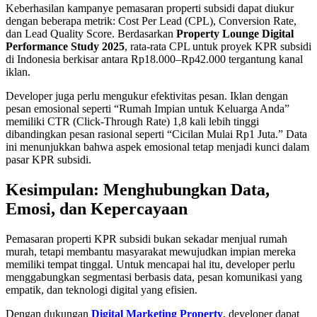
Keberhasilan kampanye pemasaran properti subsidi dapat diukur
dengan beberapa metrik: Cost Per Lead (CPL), Conversion Rate,
dan Lead Quality Score. Berdasarkan
Property Lounge Digital
Performance Study 2025
, rata-rata CPL untuk proyek KPR subsidi
di Indonesia berkisar antara Rp18.000–Rp42.000 tergantung kanal
iklan.
Developer juga perlu mengukur efektivitas pesan. Iklan dengan
pesan emosional seperti “Rumah Impian untuk Keluarga Anda”
memiliki CTR (Click-Through Rate) 1,8 kali lebih tinggi
dibandingkan pesan rasional seperti “Cicilan Mulai Rp1 Juta.” Data
ini menunjukkan bahwa aspek emosional tetap menjadi kunci dalam
pasar KPR subsidi.
Kesimpulan: Menghubungkan Data,
Emosi, dan Kepercayaan
Pemasaran properti KPR subsidi bukan sekadar menjual rumah
murah, tetapi membantu masyarakat mewujudkan impian mereka
memiliki tempat tinggal. Untuk mencapai hal itu, developer perlu
menggabungkan segmentasi berbasis data, pesan komunikasi yang
empatik, dan teknologi digital yang efisien.
Dengan dukungan
Digital Marketing Property
, developer dapat