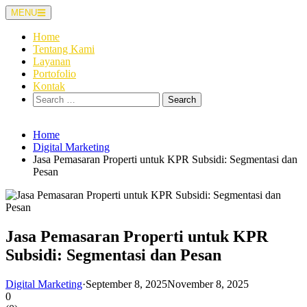
Skip
MENU
to
content
Home
Tentang Kami
Layanan
Portofolio
Kontak
Search
for:
Home
Digital Marketing
Jasa Pemasaran Properti untuk KPR Subsidi: Segmentasi dan
Pesan
Jasa Pemasaran Properti untuk KPR
Subsidi: Segmentasi dan Pesan
Digital Marketing
·
September 8, 2025
November 8, 2025
0