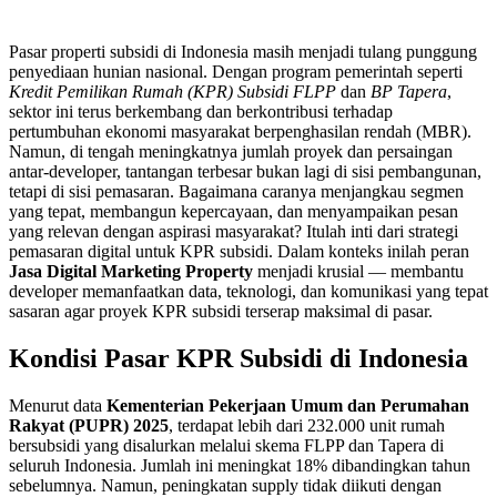
Pasar properti subsidi di Indonesia masih menjadi tulang punggung
penyediaan hunian nasional. Dengan program pemerintah seperti
Kredit Pemilikan Rumah (KPR) Subsidi FLPP
dan
BP Tapera
,
sektor ini terus berkembang dan berkontribusi terhadap
pertumbuhan ekonomi masyarakat berpenghasilan rendah (MBR).
Namun, di tengah meningkatnya jumlah proyek dan persaingan
antar-developer, tantangan terbesar bukan lagi di sisi pembangunan,
tetapi di sisi pemasaran. Bagaimana caranya menjangkau segmen
yang tepat, membangun kepercayaan, dan menyampaikan pesan
yang relevan dengan aspirasi masyarakat? Itulah inti dari strategi
pemasaran digital untuk KPR subsidi. Dalam konteks inilah peran
Jasa Digital Marketing Property
menjadi krusial — membantu
developer memanfaatkan data, teknologi, dan komunikasi yang tepat
sasaran agar proyek KPR subsidi terserap maksimal di pasar.
Kondisi Pasar KPR Subsidi di Indonesia
Menurut data
Kementerian Pekerjaan Umum dan Perumahan
Rakyat (PUPR) 2025
, terdapat lebih dari 232.000 unit rumah
bersubsidi yang disalurkan melalui skema FLPP dan Tapera di
seluruh Indonesia. Jumlah ini meningkat 18% dibandingkan tahun
sebelumnya. Namun, peningkatan supply tidak diikuti dengan