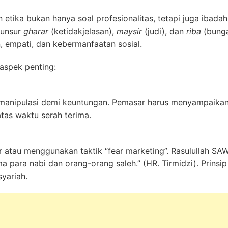
etika bukan hanya soal profesionalitas, tetapi juga ibadah
i unsur
gharar
(ketidakjelasan),
maysir
(judi), dan
riba
(bunga
, empati, dan kebermanfaatan sosial.
aspek penting:
manipulasi demi keuntungan. Pemasar harus menyampaikan k
as waktu serah terima.
 atau menggunakan taktik “fear marketing”. Rasulullah S
 para nabi dan orang-orang saleh.” (HR. Tirmidzi). Prinsip
yariah.