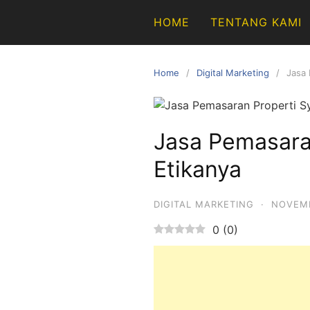
Skip
HOME
TENTANG KAMI
to
content
Home
Digital Marketing
Jasa 
Jasa Pemasaran
Etikanya
DIGITAL MARKETING
·
NOVEMB
0
(
0
)