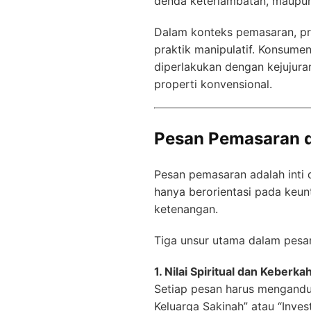
denda keterlambatan, maupun
Dalam konteks pemasaran, prin
praktik manipulatif. Konsumen
diperlakukan dengan kejujura
properti konvensional.
Pesan Pemasaran d
Pesan pemasaran adalah inti 
hanya berorientasi pada keunt
ketenangan.
Tiga unsur utama dalam pesan
1. Nilai Spiritual dan Keberka
Setiap pesan harus mengandun
Keluarga Sakinah” atau “Inve