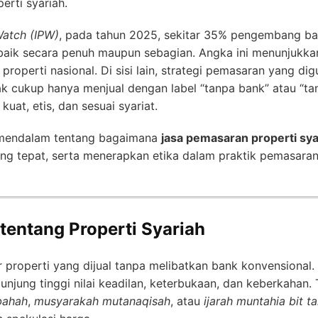
rti syariah.
Watch (IPW)
, pada tahun 2025, sekitar 35% pengembang bar
baik secara penuh maupun sebagian. Angka ini menunjukka
roperti nasional. Di sisi lain, strategi pemasaran yang di
ak cukup hanya menjual dengan label “tanpa bank” atau “tan
at, etis, dan sesuai syariat.
a mendalam tentang bagaimana
jasa pemasaran properti sya
ng tepat, serta menerapkan etika dalam praktik pemasaran 
entang Properti Syariah
r properti yang dijual tanpa melibatkan bank konvensional. 
njung tinggi nilai keadilan, keterbukaan, dan keberkahan.
bahah
,
musyarakah mutanaqisah
, atau
ijarah muntahia bit t