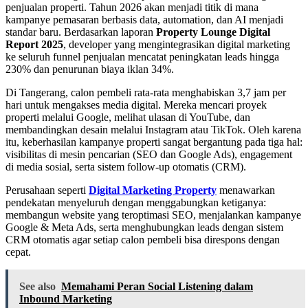
penjualan properti. Tahun 2026 akan menjadi titik di mana
kampanye pemasaran berbasis data, automation, dan AI menjadi
standar baru. Berdasarkan laporan
Property Lounge Digital
Report 2025
, developer yang mengintegrasikan digital marketing
ke seluruh funnel penjualan mencatat peningkatan leads hingga
230% dan penurunan biaya iklan 34%.
Di Tangerang, calon pembeli rata-rata menghabiskan 3,7 jam per
hari untuk mengakses media digital. Mereka mencari proyek
properti melalui Google, melihat ulasan di YouTube, dan
membandingkan desain melalui Instagram atau TikTok. Oleh karena
itu, keberhasilan kampanye properti sangat bergantung pada tiga hal:
visibilitas di mesin pencarian (SEO dan Google Ads), engagement
di media sosial, serta sistem follow-up otomatis (CRM).
Perusahaan seperti
Digital Marketing Property
menawarkan
pendekatan menyeluruh dengan menggabungkan ketiganya:
membangun website yang teroptimasi SEO, menjalankan kampanye
Google & Meta Ads, serta menghubungkan leads dengan sistem
CRM otomatis agar setiap calon pembeli bisa direspons dengan
cepat.
See also
Memahami Peran Social Listening dalam
Inbound Marketing