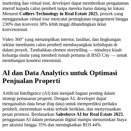
marketing dan virtual tour, developer dapat memberikan pengalaman
imersif kepada calon pembeli tanpa mereka harus datang ke lokasi.
Menurut
Colliers Technology in Real Estate 2025
, proyek yang
menggunakan virtual tour mencatat peningkatan engagement hingga
230% dan konversi 38% lebih tinggi dibandingkan iklan
konvensional.
Video 360° yang menampilkan interior, fasilitas, dan lingkungan
sekitar membantu calon pembeli membayangkan kehidupan di
dalam proyek. Tambahkan elemen storytelling — misalnya kisah
keluarga muda yang membeli rumah pertama di BSD City — untuk
membangun koneksi emosional.
AI dan Data Analytics untuk Optimasi
Penjualan Properti
Artificial Intelligence (AI) kini menjadi bagian penting dalam
strategi pemasaran properti. Dengan AI, developer dapat
menganalisis data besar (big data) untuk memprediksi perilaku
pembeli, menentukan waktu terbaik beriklan, dan menyesuaikan
pesan promosi. Berdasarkan
Salesforce AI for Real Estate 2025
,
penggunaan AI dalam pemasaran digital mampu menurunkan biaya
per akuisisi hingga 35% dan meningkatkan ROI 44%.