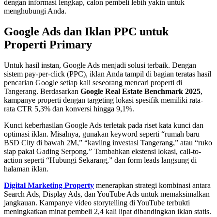
dengan informasi lengkap, calon pembeli lebih yakin untuk
menghubungi Anda.
Google Ads dan Iklan PPC untuk
Properti Primary
Untuk hasil instan, Google Ads menjadi solusi terbaik. Dengan
sistem pay-per-click (PPC), iklan Anda tampil di bagian teratas hasil
pencarian Google setiap kali seseorang mencari properti di
Tangerang. Berdasarkan
Google Real Estate Benchmark 2025
,
kampanye properti dengan targeting lokasi spesifik memiliki rata-
rata CTR 5,3% dan konversi hingga 9,1%.
Kunci keberhasilan Google Ads terletak pada riset kata kunci dan
optimasi iklan. Misalnya, gunakan keyword seperti “rumah baru
BSD City di bawah 2M,” “kavling investasi Tangerang,” atau “ruko
siap pakai Gading Serpong.” Tambahkan ekstensi lokasi, call-to-
action seperti “Hubungi Sekarang,” dan form leads langsung di
halaman iklan.
Digital Marketing Property
menerapkan strategi kombinasi antara
Search Ads, Display Ads, dan YouTube Ads untuk memaksimalkan
jangkauan. Kampanye video storytelling di YouTube terbukti
meningkatkan minat pembeli 2,4 kali lipat dibandingkan iklan statis.