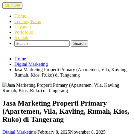
Skip
MENU
to
content
Home
Tentang Kami
Layanan
Portofolio
Kontak
Search
for:
Home
Digital Marketing
Jasa Marketing Properti Primary (Apartemen, Vila, Kavling,
Rumah, Kios, Ruko) di Tangerang
Jasa Marketing Properti Primary
(Apartemen, Vila, Kavling, Rumah, Kios,
Ruko) di Tangerang
Digital Marketing
·
February 8, 2025
November 8, 2025