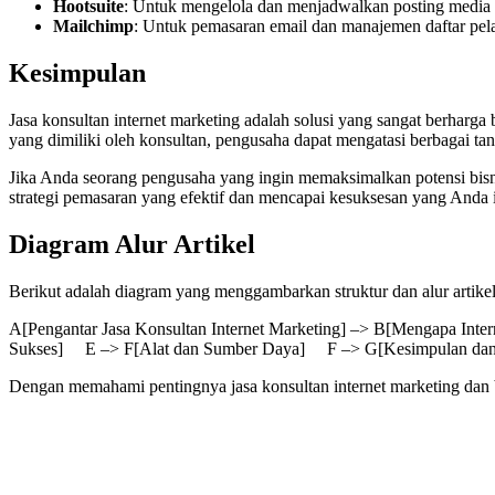
Hootsuite
: Untuk mengelola dan menjadwalkan posting media s
Mailchimp
: Untuk pemasaran email dan manajemen daftar pel
Kesimpulan
Jasa konsultan internet marketing adalah solusi yang sangat berha
yang dimiliki oleh konsultan, pengusaha dapat mengatasi berbagai ta
Jika Anda seorang pengusaha yang ingin memaksimalkan potensi bis
strategi pemasaran yang efektif dan mencapai kesuksesan yang Anda 
Diagram Alur Artikel
Berikut adalah diagram yang menggambarkan struktur dan alur artikel 
A[Pengantar Jasa Konsultan Internet Marketing] –> B[Mengapa In
Sukses] E –> F[Alat dan Sumber Daya] F –> G[Kesimpulan dan C
Dengan memahami pentingnya jasa konsultan internet marketing dan 