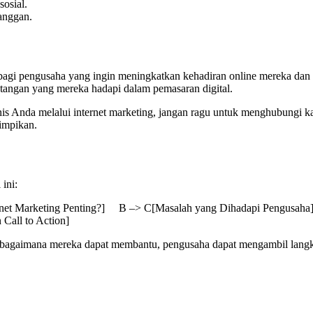
osial.
anggan.
rga bagi pengusaha yang ingin meningkatkan kehadiran online mereka 
ntangan yang mereka hadapi dalam pemasaran digital.
nis Anda melalui internet marketing, jangan ragu untuk menghubungi
impikan.
ini:
ternet Marketing Penting?] B –> C[Masalah yang Dihadapi Pengusa
all to Action]
bagaimana mereka dapat membantu, pengusaha dapat mengambil langkah 