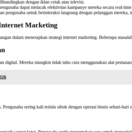
dibandingkan dengan iklan cetak atau televisi.
, pengusaha dapat melacak efektivitas kampanye mereka secara real-time
kan pengusaha untuk berinteraksi langsung dengan pelanggan mereka,
Internet Marketing
ngan dalam menerapkan strategi internet marketing. Beberapa masala
an
n digital. Mereka mungkin tidak tahu cara menggunakan alat pemasaran
026
ngusaha sering kali terlalu sibuk dengan operasi bisnis sehari-hari 
menjadi sangat ketat. Pengusaha perlu menemukan cara untuk menonjol 