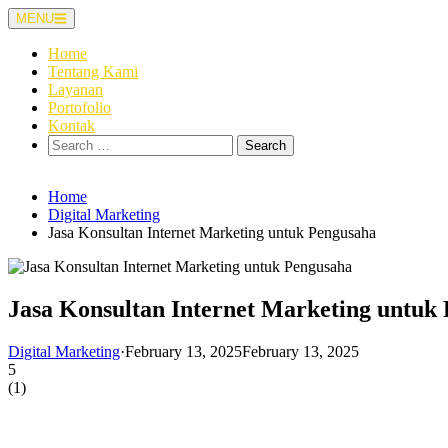
Skip
MENU
to
content
Home
Tentang Kami
Layanan
Portofolio
Kontak
Search
for:
Home
Digital Marketing
Jasa Konsultan Internet Marketing untuk Pengusaha
Jasa Konsultan Internet Marketing untuk
Digital Marketing
·
February 13, 2025
February 13, 2025
5
(
1
)