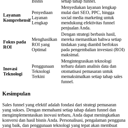
Bisnis
setiap tahap funnel.
Menyediakan layanan lengkap
Penyediaan
mulai dari SEO, PPC, hingga
Layanan
Layanan
social media marketing untuk
Komprehensif
Lengkap
mendukung efektivitas funnel
penjualan Anda.
Dengan strategi berbasis hasil,
Menghasilkan
mereka memastikan bahwa setiap
Fokus pada
ROI yang
tindakan yang diambil berfokus
ROI
Optimal
pada pengembalian investasi (ROI)
maksimal.
Mengintegrasikan teknologi
Penggunaan
terbaru dalam analisis data dan
Inovasi
Teknologi
otomatisasi pemasaran untuk
Teknologi
Terkini
memaksimalkan setiap tahap sales
funnel.
Kesimpulan
Sales funnel yang efektif adalah fondasi dari strategi pemasaran
yang sukses. Dengan memahami setiap tahap dalam funnel dan
mengimplementasikan inovasi terbaru, Anda dapat meningkatkan
konversi dan hasil bisnis Anda. Personalisasi, pengalaman pengguna
yang baik, dan penggunaan teknologi yang tepat akan membuat