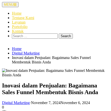
Skip
MENU
to
content
Home
Tentang Kami
Layanan
Portofolio
Kontak
Search
for:
Home
Digital Marketing
Inovasi dalam Penjualan: Bagaimana Sales Funnel
Membentuk Bisnis Anda
Inovasi dalam Penjualan: Bagaimana
Sales Funnel Membentuk Bisnis Anda
Digital Marketing
·
November 7, 2024
November 6, 2024
0