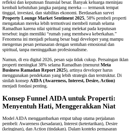
refleksi dan keputusan finansial besar. Banyak keluarga meninjau
kembali kebutuhan jangka panjang mereka — termasuk tempat
tinggal, investasi, dan stabilitas ekonomi. Berdasarkan survei
Property Lounge Market Sentiment 2025
, 58% pembeli properti
mengatakan mereka lebih termotivasi membeli rumah selama
Ramadhan karena nilai spiritual yang melekat pada keputusan
tersebut: ingin memiliki “rumah yang membawa keberkahan.”
Fenomena ini menjadi peluang besar bagi developer yang mampu
mengemas pesan pemasaran dengan sentuhan emosional dan
spiritual, tanpa meninggalkan profesionalisme.
Namun, di era digital 2026, pesan saja tidak cukup. Persaingan iklan
properti meningkat 38% selama Ramadhan (menurut
Meta
Business Ramadan Report 2025
), artinya developer harus
menggunakan pendekatan yang lebih strategis dan terstruktur. Di
sinilah konsep
AIDA (Awareness, Interest, Desire, Action)
menjadi fondasi penting.
Konsep Funnel AIDA untuk Properti:
Menyentuh Hati, Menggerakkan Niat
Model AIDA menggambarkan empat tahap utama perjalanan
pembeli: Awareness (kesadaran), Interest (ketertarikan), Desire
(keinginan), dan Action (tindakan). Dalam konteks pemasaran