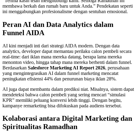
“Terima kasih telah menghubungi kami. Semoga Ramadhan ini
membawa berkah dan rumah baru untuk Anda.” Pendekatan seperti
ini menggabungkan profesionalisme dengan sentuhan emosional.
Peran AI dan Data Analytics dalam
Funnel AIDA
AI kini menjadi inti dari strategi AIDA modern. Dengan data
analytics, developer dapat memantau perilaku calon pembeli secara
real-time: dari iklan mana mereka datang, berapa lama mereka
menonton video, hingga tahap mana mereka berhenti dalam funnel.
Berdasarkan
Salesforce Marketing AI Report 2026
, perusahaan
yang mengintegrasikan AI dalam funnel marketing mencatat
peningkatan efisiensi 44% dan penurunan biaya iklan 28%.
AI juga dapat membantu dalam prediksi niat. Misalnya, sistem dapat
mendeteksi bahwa calon pembeli yang sering mencari “simulasi
KPR” memiliki peluang konversi lebih tinggi. Dengan begitu,
kampanye remarketing bisa difokuskan pada audiens tersebut.
Kolaborasi antara Digital Marketing dan
Spiritualitas Ramadhan