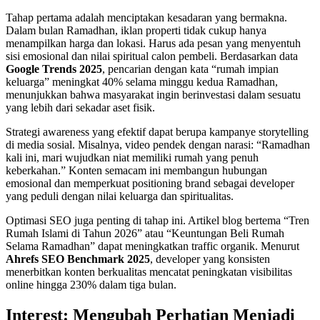
Tahap pertama adalah menciptakan kesadaran yang bermakna.
Dalam bulan Ramadhan, iklan properti tidak cukup hanya
menampilkan harga dan lokasi. Harus ada pesan yang menyentuh
sisi emosional dan nilai spiritual calon pembeli. Berdasarkan data
Google Trends 2025
, pencarian dengan kata “rumah impian
keluarga” meningkat 40% selama minggu kedua Ramadhan,
menunjukkan bahwa masyarakat ingin berinvestasi dalam sesuatu
yang lebih dari sekadar aset fisik.
Strategi awareness yang efektif dapat berupa kampanye storytelling
di media sosial. Misalnya, video pendek dengan narasi: “Ramadhan
kali ini, mari wujudkan niat memiliki rumah yang penuh
keberkahan.” Konten semacam ini membangun hubungan
emosional dan memperkuat positioning brand sebagai developer
yang peduli dengan nilai keluarga dan spiritualitas.
Optimasi SEO juga penting di tahap ini. Artikel blog bertema “Tren
Rumah Islami di Tahun 2026” atau “Keuntungan Beli Rumah
Selama Ramadhan” dapat meningkatkan traffic organik. Menurut
Ahrefs SEO Benchmark 2025
, developer yang konsisten
menerbitkan konten berkualitas mencatat peningkatan visibilitas
online hingga 230% dalam tiga bulan.
Interest: Mengubah Perhatian Menjadi