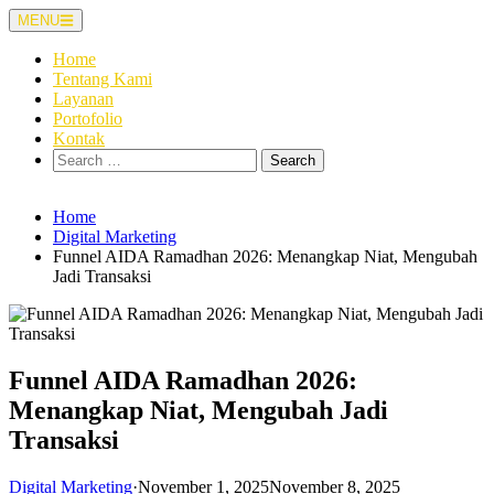
Skip
MENU
to
content
Home
Tentang Kami
Layanan
Portofolio
Kontak
Search
for:
Home
Digital Marketing
Funnel AIDA Ramadhan 2026: Menangkap Niat, Mengubah
Jadi Transaksi
Funnel AIDA Ramadhan 2026:
Menangkap Niat, Mengubah Jadi
Transaksi
Digital Marketing
·
November 1, 2025
November 8, 2025