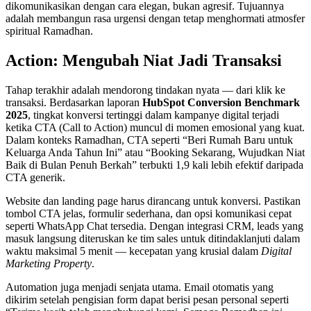
dikomunikasikan dengan cara elegan, bukan agresif. Tujuannya
adalah membangun rasa urgensi dengan tetap menghormati atmosfer
spiritual Ramadhan.
Action: Mengubah Niat Jadi Transaksi
Tahap terakhir adalah mendorong tindakan nyata — dari klik ke
transaksi. Berdasarkan laporan
HubSpot Conversion Benchmark
2025
, tingkat konversi tertinggi dalam kampanye digital terjadi
ketika CTA (Call to Action) muncul di momen emosional yang kuat.
Dalam konteks Ramadhan, CTA seperti “Beri Rumah Baru untuk
Keluarga Anda Tahun Ini” atau “Booking Sekarang, Wujudkan Niat
Baik di Bulan Penuh Berkah” terbukti 1,9 kali lebih efektif daripada
CTA generik.
Website dan landing page harus dirancang untuk konversi. Pastikan
tombol CTA jelas, formulir sederhana, dan opsi komunikasi cepat
seperti WhatsApp Chat tersedia. Dengan integrasi CRM, leads yang
masuk langsung diteruskan ke tim sales untuk ditindaklanjuti dalam
waktu maksimal 5 menit — kecepatan yang krusial dalam
Digital
Marketing Property
.
Automation juga menjadi senjata utama. Email otomatis yang
dikirim setelah pengisian form dapat berisi pesan personal seperti