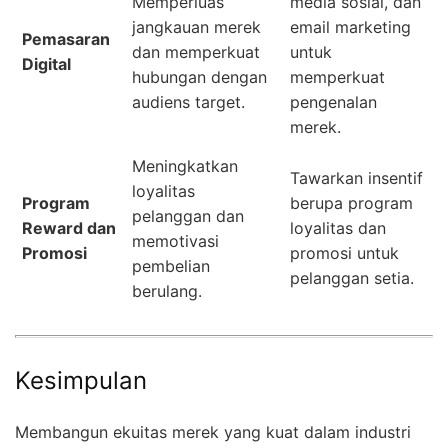
Memperluas
media sosial, dan
jangkauan merek
email marketing
Pemasaran
dan memperkuat
untuk
Digital
hubungan dengan
memperkuat
audiens target.
pengenalan
merek.
Meningkatkan
Tawarkan insentif
loyalitas
Program
berupa program
pelanggan dan
Reward dan
loyalitas dan
memotivasi
Promosi
promosi untuk
pembelian
pelanggan setia.
berulang.
Kesimpulan
Membangun ekuitas merek yang kuat dalam industri