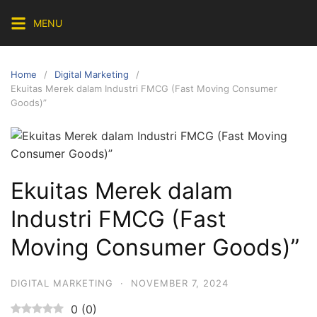
Skip
MENU
to
content
Home
Digital Marketing
Ekuitas Merek dalam Industri FMCG (Fast Moving Consumer
Goods)”
Ekuitas Merek dalam
Industri FMCG (Fast
Moving Consumer Goods)”
DIGITAL MARKETING
·
NOVEMBER 7, 2024
0
(
0
)