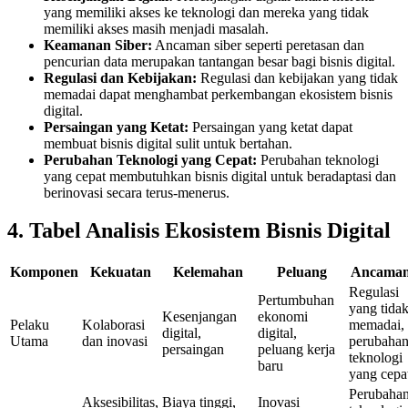
yang memiliki akses ke teknologi dan mereka yang tidak
memiliki akses masih menjadi masalah.
Keamanan Siber:
Ancaman siber seperti peretasan dan
pencurian data merupakan tantangan besar bagi bisnis digital.
Regulasi dan Kebijakan:
Regulasi dan kebijakan yang tidak
memadai dapat menghambat perkembangan ekosistem bisnis
digital.
Persaingan yang Ketat:
Persaingan yang ketat dapat
membuat bisnis digital sulit untuk bertahan.
Perubahan Teknologi yang Cepat:
Perubahan teknologi
yang cepat membutuhkan bisnis digital untuk beradaptasi dan
berinovasi secara terus-menerus.
4. Tabel Analisis Ekosistem Bisnis Digital
Komponen
Kekuatan
Kelemahan
Peluang
Ancama
Regulasi
Pertumbuhan
yang tida
Kesenjangan
ekonomi
Pelaku
Kolaborasi
memadai,
digital,
digital,
Utama
dan inovasi
perubaha
persaingan
peluang kerja
teknologi
baru
yang cepa
Perubaha
Aksesibilitas,
Biaya tinggi,
Inovasi