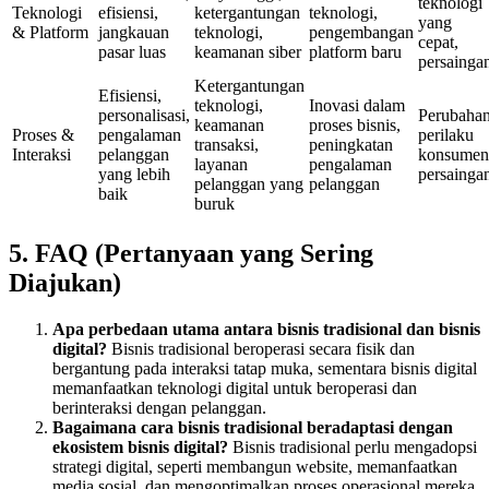
teknologi
Teknologi
efisiensi,
ketergantungan
teknologi,
yang
& Platform
jangkauan
teknologi,
pengembangan
cepat,
pasar luas
keamanan siber
platform baru
persainga
Ketergantungan
Efisiensi,
teknologi,
Inovasi dalam
personalisasi,
Perubaha
keamanan
proses bisnis,
Proses &
pengalaman
perilaku
transaksi,
peningkatan
Interaksi
pelanggan
konsumen
layanan
pengalaman
yang lebih
persainga
pelanggan yang
pelanggan
baik
buruk
5. FAQ (Pertanyaan yang Sering
Diajukan)
Apa perbedaan utama antara bisnis tradisional dan bisnis
digital?
Bisnis tradisional beroperasi secara fisik dan
bergantung pada interaksi tatap muka, sementara bisnis digital
memanfaatkan teknologi digital untuk beroperasi dan
berinteraksi dengan pelanggan.
Bagaimana cara bisnis tradisional beradaptasi dengan
ekosistem bisnis digital?
Bisnis tradisional perlu mengadopsi
strategi digital, seperti membangun website, memanfaatkan
media sosial, dan mengoptimalkan proses operasional mereka.