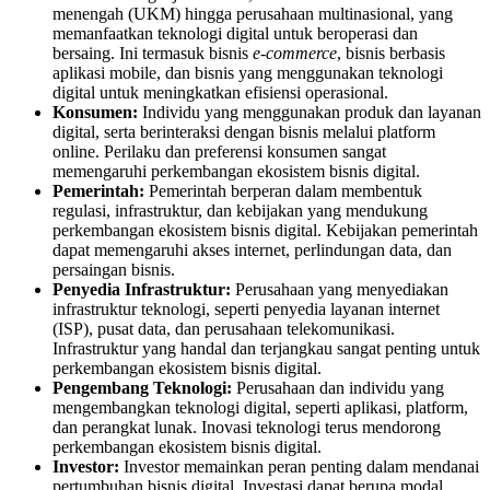
menengah (UKM) hingga perusahaan multinasional, yang
memanfaatkan teknologi digital untuk beroperasi dan
bersaing. Ini termasuk bisnis
e-commerce
, bisnis berbasis
aplikasi mobile, dan bisnis yang menggunakan teknologi
digital untuk meningkatkan efisiensi operasional.
Konsumen:
Individu yang menggunakan produk dan layanan
digital, serta berinteraksi dengan bisnis melalui platform
online. Perilaku dan preferensi konsumen sangat
memengaruhi perkembangan ekosistem bisnis digital.
Pemerintah:
Pemerintah berperan dalam membentuk
regulasi, infrastruktur, dan kebijakan yang mendukung
perkembangan ekosistem bisnis digital. Kebijakan pemerintah
dapat memengaruhi akses internet, perlindungan data, dan
persaingan bisnis.
Penyedia Infrastruktur:
Perusahaan yang menyediakan
infrastruktur teknologi, seperti penyedia layanan internet
(ISP), pusat data, dan perusahaan telekomunikasi.
Infrastruktur yang handal dan terjangkau sangat penting untuk
perkembangan ekosistem bisnis digital.
Pengembang Teknologi:
Perusahaan dan individu yang
mengembangkan teknologi digital, seperti aplikasi, platform,
dan perangkat lunak. Inovasi teknologi terus mendorong
perkembangan ekosistem bisnis digital.
Investor:
Investor memainkan peran penting dalam mendanai
pertumbuhan bisnis digital. Investasi dapat berupa modal