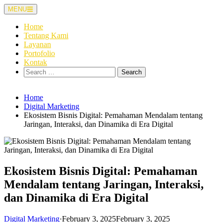
Skip
MENU
to
content
Home
Tentang Kami
Layanan
Portofolio
Kontak
Search
for:
Home
Digital Marketing
Ekosistem Bisnis Digital: Pemahaman Mendalam tentang
Jaringan, Interaksi, dan Dinamika di Era Digital
Ekosistem Bisnis Digital: Pemahaman
Mendalam tentang Jaringan, Interaksi,
dan Dinamika di Era Digital
Digital Marketing
·
February 3, 2025
February 3, 2025