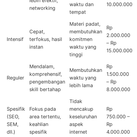
lebih efektif,
waktu dan
10.000.000
networking
tempat
Materi padat,
Rp
Cepat,
membutuhkan
2.000.000
Intensif
terfokus, hasil
komitmen
– Rp
instan
waktu yang
15.000.000
tinggi
Mendalam,
Rp
Membutuhkan
komprehensif,
1.500.000
Reguler
waktu yang
pengembangan
– Rp
lebih lama
skill bertahap
8.000.000
Tidak
Spesifik
Fokus pada
mencakup
Rp
(SEO,
area tertentu,
keseluruhan
750.000 –
SEM,
keahlian
aspek
Rp
dll.)
spesifik
internet
4.000.000