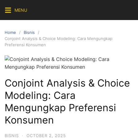
Skip
MENU
to
content
Home
Bisnis
Conjoint Analysis & Choice Modeling: Cara Mengungkap
Preferensi Konsumen
Conjoint Analysis & Choice
Modeling: Cara
Mengungkap Preferensi
Konsumen
BISNIS
·
OCTOBER 2, 2025