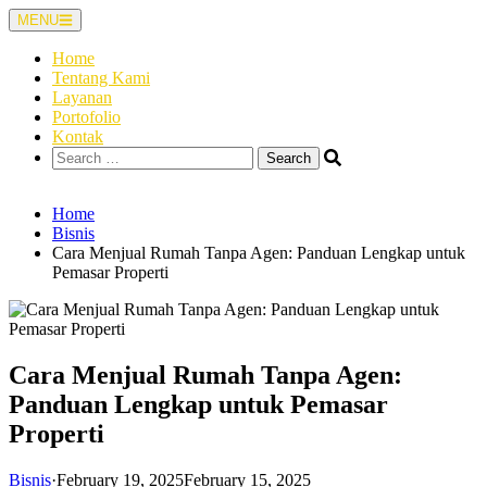
Skip
MENU
to
content
Home
Tentang Kami
Layanan
Portofolio
Kontak
Search
for:
Home
Bisnis
Cara Menjual Rumah Tanpa Agen: Panduan Lengkap untuk
Pemasar Properti
Cara Menjual Rumah Tanpa Agen:
Panduan Lengkap untuk Pemasar
Properti
Bisnis
·
February 19, 2025
February 15, 2025