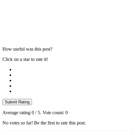
How useful was this post?
Click on a star to rate it!
Submit Rating
Average rating
0
/ 5. Vote count:
0
No votes so far! Be the first to rate this post.