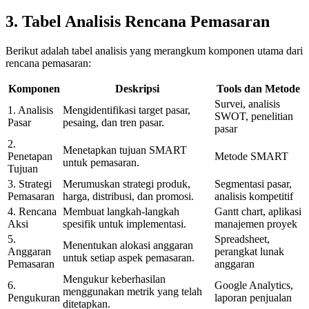
3. Tabel Analisis Rencana Pemasaran
Berikut adalah tabel analisis yang merangkum komponen utama dari
rencana pemasaran:
Komponen
Deskripsi
Tools dan Metode
Survei, analisis
1. Analisis
Mengidentifikasi target pasar,
SWOT, penelitian
Pasar
pesaing, dan tren pasar.
pasar
2.
Menetapkan tujuan SMART
Penetapan
Metode SMART
untuk pemasaran.
Tujuan
3. Strategi
Merumuskan strategi produk,
Segmentasi pasar,
Pemasaran
harga, distribusi, dan promosi.
analisis kompetitif
4. Rencana
Membuat langkah-langkah
Gantt chart, aplikasi
Aksi
spesifik untuk implementasi.
manajemen proyek
5.
Spreadsheet,
Menentukan alokasi anggaran
Anggaran
perangkat lunak
untuk setiap aspek pemasaran.
Pemasaran
anggaran
Mengukur keberhasilan
6.
Google Analytics,
menggunakan metrik yang telah
Pengukuran
laporan penjualan
ditetapkan.