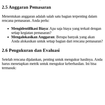
2.5 Anggaran Pemasaran
Menentukan anggaran adalah salah satu bagian terpenting dalam
rencana pemasaran. Anda perlu:
Mengidentifikasi Biaya
: Apa saja biaya yang terkait dengan
setiap kegiatan pemasaran?
Mengalokasikan Anggaran
: Berapa banyak yang akan
Anda alokasikan untuk setiap bagian dari rencana pemasaran?
2.6 Pengukuran dan Evaluasi
Setelah rencana dijalankan, penting untuk mengukur hasilnya. Anda
harus menetapkan metrik untuk mengukur keberhasilan. Ini bisa
termasuk: