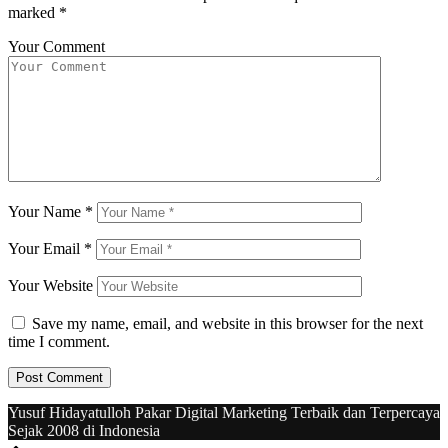
marked
*
Your Comment
Your Name
*
Your Email
*
Your Website
Save my name, email, and website in this browser for the next
time I comment.
Yusuf Hidayatulloh Pakar Digital Marketing Terbaik dan Terpercaya
Sejak 2008 di Indonesia