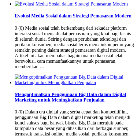
Evolusi Media Sosial dalam Strategi Pemasaran Modern
0 (0) Media sosial telah berkembang dari sekadar platform
interaksi sosial menjadi alat pemasaran yang kuat bagi bisnis
di seluruh dunia. Seiring dengan perubahan teknologi dan
perilaku konsumen, media sosial terus memainkan peran yang
semakin penting dalam strategi pemasaran digital modern.
Artikel ini akan membahas bagaimana media sosial telah
berevolusi, cara memanfaatkannya untuk pemasaran,
memberikan …
Mengoptimalkan Penggunaan Big Data dalam Digital
Marketing untuk Meningkatkan Penjualan
0 (0) Dalam era digital yang serba cepat dan kompetitif ini,
penggunaan Big Data dalam digital marketing telah menjadi
kunci sukses bagi banyak bisnis. Big Data merujuk pada
kumpulan data besar yang dihasilkan dari berbagai sumber,
termasuk transaksi online, media sosial, perilaku konsumen,