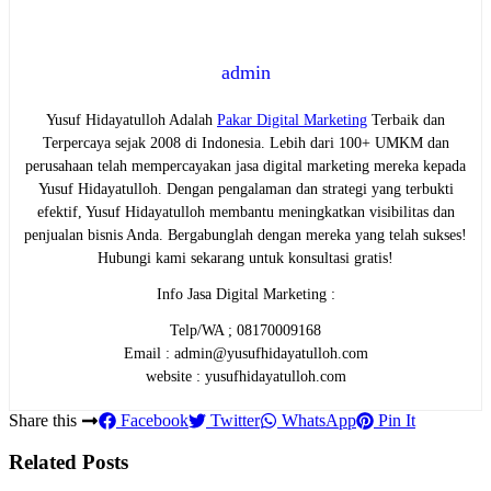
admin
Yusuf Hidayatulloh Adalah
Pakar Digital Marketing
Terbaik dan
Terpercaya sejak 2008 di Indonesia. Lebih dari 100+ UMKM dan
perusahaan telah mempercayakan jasa digital marketing mereka kepada
Yusuf Hidayatulloh. Dengan pengalaman dan strategi yang terbukti
efektif, Yusuf Hidayatulloh membantu meningkatkan visibilitas dan
penjualan bisnis Anda. Bergabunglah dengan mereka yang telah sukses!
Hubungi kami sekarang untuk konsultasi gratis!
Info Jasa Digital Marketing :
Telp/WA ; 08170009168
Email : admin@yusufhidayatulloh.com
website : yusufhidayatulloh.com
Share this
Facebook
Twitter
WhatsApp
Pin It
Related Posts